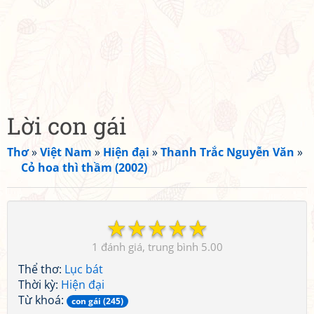
Lời con gái
Thơ
»
Việt Nam
»
Hiện đại
»
Thanh Trắc Nguyễn Văn
»
Cỏ hoa thì thầm (2002)
☆
☆
☆
☆
☆
1
5.00
Thể thơ:
Lục bát
Thời kỳ:
Hiện đại
Từ khoá:
con gái (245)