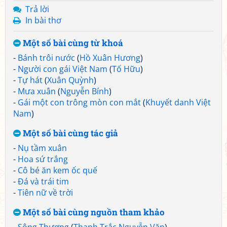
Trả lời
In bài thơ
Một số bài cùng từ khoá
-
Bánh trôi nước
(
Hồ Xuân Hương
)
-
Người con gái Việt Nam
(
Tố Hữu
)
-
Tự hát
(
Xuân Quỳnh
)
-
Mưa xuân
(
Nguyễn Bính
)
-
Gái một con trông mòn con mắt
(
Khuyết danh Việt
Nam
)
Một số bài cùng tác giả
-
Nụ tầm xuân
-
Hoa sứ trắng
-
Cô bé ăn kem ốc quế
-
Đá và trái tim
-
Tiên nữ về trời
Một số bài cùng nguồn tham khảo