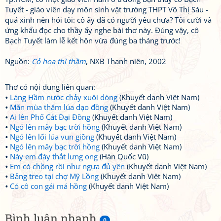
Tuyết - giáo viên dạy môn sinh vật trường THPT Võ Thị Sáu -
quá xinh nên hỏi tôi: cô ấy đã có người yêu chưa? Tôi cười và
ứng khẩu đọc cho thầy ấy nghe bài thơ này. Đúng vậy, cô
Bạch Tuyết làm lễ kết hôn vừa đúng ba tháng trước!
Nguồn:
Cỏ hoa thì thầm
, NXB Thanh niên, 2002
Thơ có nội dung liên quan:
Láng Hầm nước chảy xuôi dòng
(Khuyết danh Việt Nam)
Mãn mùa thăm lúa dạo đồng
(Khuyết danh Việt Nam)
Ai lên Phố Cát Đại Đồng
(Khuyết danh Việt Nam)
Ngó lên mây bạc trời hồng
(Khuyết danh Việt Nam)
Ngó lên lối lúa vun giồng
(Khuyết danh Việt Nam)
Ngó lên mây bạc trời hồng
(Khuyết danh Việt Nam)
Này em đáy thắt lưng ong
(Hàn Quốc Vũ)
Em có chồng rồi như ngựa đủ yên
(Khuyết danh Việt Nam)
Bảng treo tại chợ Mỹ Lồng
(Khuyết danh Việt Nam)
Có cô con gái má hồng
(Khuyết danh Việt Nam)
Bình luận nhanh
0