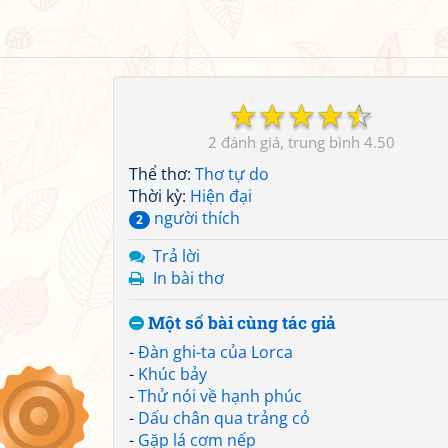
☆
☆
☆
☆
☆
2
4.50
Thể thơ:
Thơ tự do
Thời kỳ:
Hiện đại
người thích
2
Trả lời
In bài thơ
Một số bài cùng tác giả
-
Đàn ghi-ta của Lorca
-
Khúc bảy
-
Thử nói về hạnh phúc
-
Dấu chân qua trảng cỏ
-
Gặp lá cơm nếp