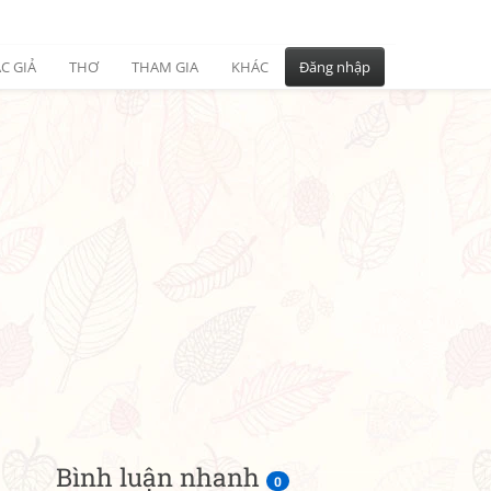
C GIẢ
THƠ
THAM GIA
KHÁC
Đăng nhập
Bình luận nhanh
0