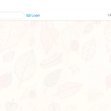
Loạn
TÁ