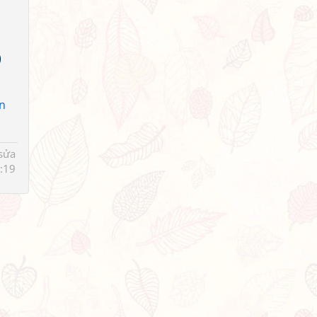
)
n
sửa
:19