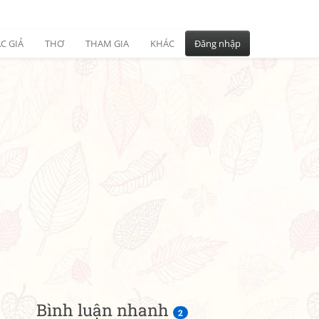
C GIẢ
THƠ
THAM GIA
KHÁC
Đăng nhập
Bình luận nhanh
2