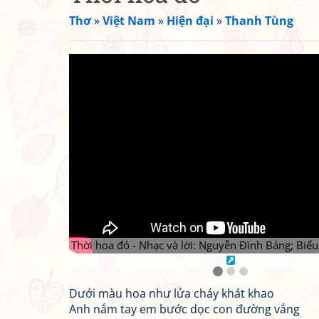
Thơ
»
Việt Nam
»
Hiện đại
»
Thanh Tùng
Thời hoa đỏ - Nhạc và lời: Nguyễn Đình Bảng; Biểu
Dưới màu hoa như lửa cháy khát khao
Anh nắm tay em bước dọc con đường vắng