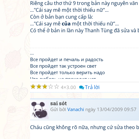
Riêng câu thơ thứ 9 trong bản này nguyên văn 
..."Cái say mê một thời thiếu nữ"...
Còn ở bản bạn cung cấp là:
..."Cái say mê
của
một thời thiếu nữ"...
Có thể ở bản in lần này Thanh Tùng đã sửa và
...
Все пройдет и печаль и радость
Все пройдет так устроен свет
Все пройдет только верить надо
Что любовь не проходит нет ..
☆
☆
☆
☆
☆
Trả lời
4
3.00
sai sót
Gửi bởi
Vanachi
ngày 13/04/2009 09:57
Cháu cũng không rõ nữa, nhưng cứ sửa theo bả