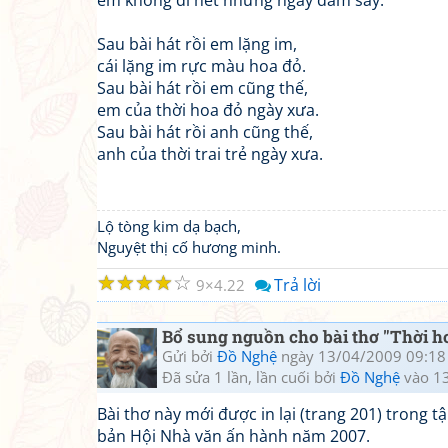
em không đi hết những ngày đắm say.
Sau bài hát rồi em lặng im,
cái lặng im rực màu hoa đỏ.
Sau bài hát rồi em cũng thế,
em của thời hoa đỏ ngày xưa.
Sau bài hát rồi anh cũng thế,
anh của thời trai trẻ ngày xưa.
Lộ tòng kim dạ bạch,
Nguyệt thị cố hương minh.
☆
☆
☆
☆
☆
Trả lời
9
4.22
Bổ sung nguồn cho bài thơ "Thời h
Gửi bởi
Đồ Nghệ
ngày 13/04/2009 09:18
Đã sửa 1 lần, lần cuối bởi
Đồ Nghệ
vào 1
Bài thơ này mới được in lại (trang 201) trong t
bản Hội Nhà văn ấn hành năm 2007.