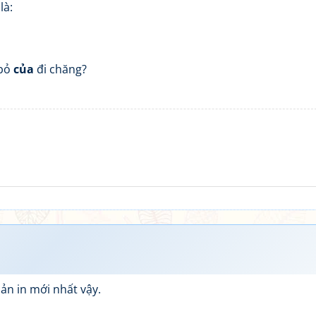
là:
 bỏ
của
đi chăng?
n in mới nhất vậy.