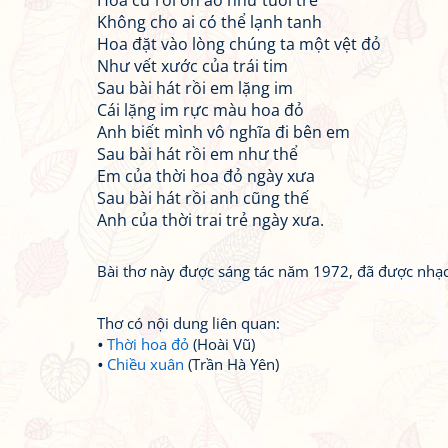
Hoa cứ rơi ồn ào như tuổi trẻ
Không cho ai có thể lạnh tanh
Hoa đặt vào lòng chúng ta một vệt đỏ
Như vết xước của trái tim
Sau bài hát rồi em lặng im
Cái lặng im rực màu hoa đỏ
Anh biết mình vô nghĩa đi bên em
Sau bài hát rồi em như thể
Em của thời hoa đỏ ngày xưa
Sau bài hát rồi anh cũng thế
Anh của thời trai trẻ ngày xưa.
Bài thơ này được sáng tác năm 1972, đã được nhạc
Thơ có nội dung liên quan:
Thời hoa đỏ
(Hoài Vũ)
Chiều xuân
(Trần Hà Yên)