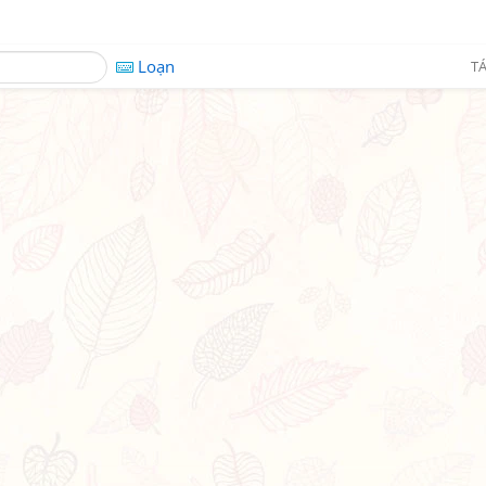
Loạn
TÁ