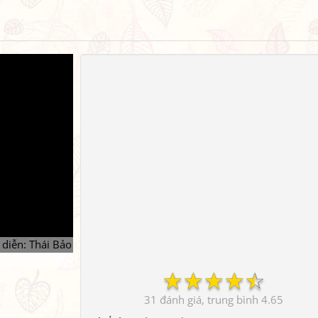
 diễn: Thái Bảo
☆
☆
☆
☆
☆
31
4.65