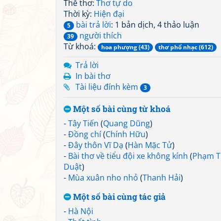
Thể thơ:
Thơ tự do
Thời kỳ:
Hiện đại
bài trả lời
: 1 bản dịch, 4 thảo luận
5
người thích
39
Từ khoá:
hoa phượng (43)
thơ phổ nhạc (612)
Trả lời
In bài thơ
Tài liệu đính kèm
3
Một số bài cùng từ khoá
-
Tây Tiến
(
Quang Dũng
)
-
Đồng chí
(
Chính Hữu
)
-
Đây thôn Vĩ Dạ
(
Hàn Mặc Tử
)
-
Bài thơ về tiểu đội xe không kính
(
Phạm T
Duật
)
-
Mùa xuân nho nhỏ
(
Thanh Hải
)
Một số bài cùng tác giả
-
Hà Nội