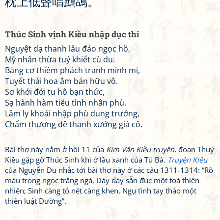
枕
上
低
聲
唱
鷓
鴣
。
Thúc Sinh vịnh Kiều nhập dục thi
Nguyệt dạ thanh lâu đảo ngọc hồ,
Mỹ nhân thừa tuý khiết cù du.
Băng cơ thiềm phách tranh minh mị,
Tuyết thái hoa âm bán hữu vô.
Sơ khởi đới tu hô bạn thức,
Sạ hành hàm tiếu tình nhân phù.
Lâm ly khoái nhập phù dung trướng,
Chẩm thượng đê thanh xướng giá cô.
Bài thơ này nằm ở hồi 11 của
Kim Vân Kiều truyện
, đoạn Thuý
Kiều gặp gỡ Thúc Sinh khi ở lầu xanh của Tú Bà.
Truyện Kiều
của Nguyễn Du nhắc tới bài thơ này ở các câu 1311-1314: “Rõ
màu trong ngọc trắng ngà, Dày dày sẵn đúc một toà thiên
nhiên; Sinh càng tỏ nét càng khen, Ngụ tình tay thảo một
thiên luật Đường”.