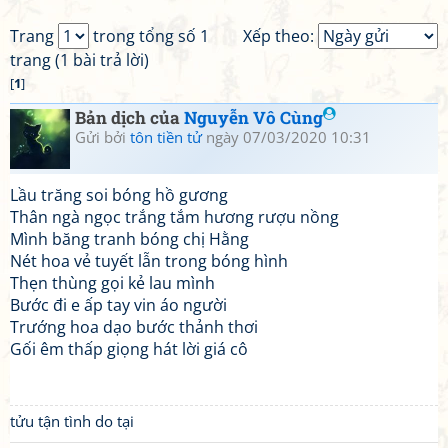
Trang
trong tổng số 1
Xếp theo:
trang (1 bài trả lời)
[
1
]
Bản dịch của
Nguyễn Vô Cùng
Gửi bởi
tôn tiền tử
ngày 07/03/2020 10:31
Lầu trăng soi bóng hồ gương
Thân ngà ngọc trắng tắm hương rượu nồng
Mình băng tranh bóng chị Hằng
Nét hoa vẻ tuyết lẫn trong bóng hình
Thẹn thùng gọi kẻ lau mình
Bước đi e ấp tay vin áo người
Trướng hoa dạo bước thảnh thơi
Gối êm thấp giọng hát lời giá cô
tửu tận tình do tại