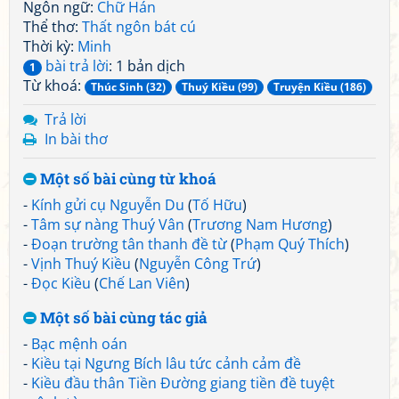
Ngôn ngữ:
Chữ Hán
Thể thơ:
Thất ngôn bát cú
Thời kỳ:
Minh
bài trả lời
: 1 bản dịch
1
Từ khoá:
Thúc Sinh (32)
Thuý Kiều (99)
Truyện Kiều (186)
Trả lời
In bài thơ
Một số bài cùng từ khoá
-
Kính gửi cụ Nguyễn Du
(
Tố Hữu
)
-
Tâm sự nàng Thuý Vân
(
Trương Nam Hương
)
-
Đoạn trường tân thanh đề từ
(
Phạm Quý Thích
)
-
Vịnh Thuý Kiều
(
Nguyễn Công Trứ
)
-
Đọc Kiều
(
Chế Lan Viên
)
Một số bài cùng tác giả
-
Bạc mệnh oán
-
Kiều tại Ngưng Bích lâu tức cảnh cảm đề
-
Kiều đầu thân Tiền Đường giang tiền đề tuyệt