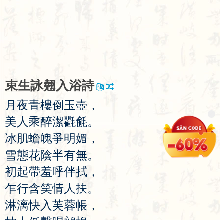
束
生
詠
翹
入
浴
詩
月
夜
青
樓
倒
玉
壺
，
美
人
乘
醉
潔
氍
毹
。
冰
肌
蟾
魄
爭
明
媚
，
雪
態
花
陰
半
有
無
。
初
起
帶
羞
呼
伴
拭
，
乍
行
含
笑
情
人
扶
。
淋
漓
快
入
芙
蓉
帳
，