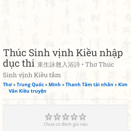
Thúc Sinh vịnh Kiều nhập
dục thi
束生詠翹入浴詩 • Thơ Thúc
Sinh vịnh Kiều tắm
Thơ
»
Trung Quốc
»
Minh
»
Thanh Tâm tài nhân
»
Kim
Vân Kiều truyện
☆
☆
☆
☆
☆
Chưa có đánh giá nào