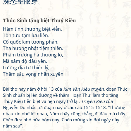
深
愁
望
眼
穿
。
Thúc Sinh tặng biệt Thuý Kiều
Hàm tình thương biệt viễn,
Tôn tửu tạm lưu liên.
Cố quốc kim tương phản,
Tha hương nhật tiệm thiên.
Phàm trương hà thượng lộ,
Mã sấm độ đầu yên.
Lưỡng địa tư thiên lý,
Thâm sầu vọng nhãn xuyên.
Bài thơ này nằm ở hồi 13 của
Kim Vân Kiều truyện
, đoạn Thúc
Sinh chuẩn bị lên đường về thăm Hoạn Thư, làm thơ tặng
Thuý Kiều tiễn biệt và hẹn ngày trở lại.
Truyện Kiều
của
Nguyễn Du nhắc tới đoạn này ở các câu 1515-1518: “Thương
nhau xin nhớ lời nhau, Năm chầy cũng chẳng đi đâu mà chầy!
Chén đưa nhớ bữa hôm nay, Chén mừng xin đợi ngày này
năm sau”.