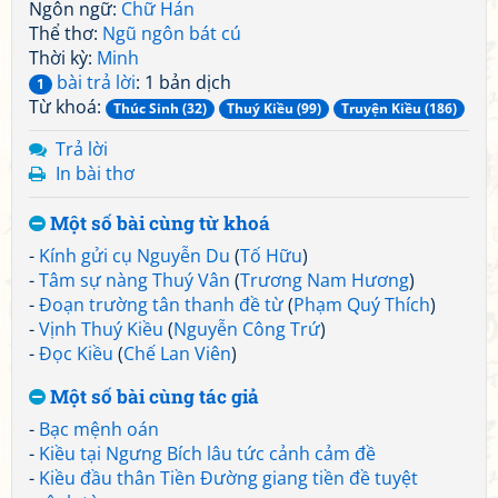
Ngôn ngữ:
Chữ Hán
Thể thơ:
Ngũ ngôn bát cú
Thời kỳ:
Minh
bài trả lời
: 1 bản dịch
1
Từ khoá:
Thúc Sinh (32)
Thuý Kiều (99)
Truyện Kiều (186)
Trả lời
In bài thơ
Một số bài cùng từ khoá
-
Kính gửi cụ Nguyễn Du
(
Tố Hữu
)
-
Tâm sự nàng Thuý Vân
(
Trương Nam Hương
)
-
Đoạn trường tân thanh đề từ
(
Phạm Quý Thích
)
-
Vịnh Thuý Kiều
(
Nguyễn Công Trứ
)
-
Đọc Kiều
(
Chế Lan Viên
)
Một số bài cùng tác giả
-
Bạc mệnh oán
-
Kiều tại Ngưng Bích lâu tức cảnh cảm đề
-
Kiều đầu thân Tiền Đường giang tiền đề tuyệt