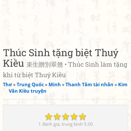
Thúc Sinh tặng biệt Thuý
Kiều
束生贈別翠翹 • Thúc Sinh làm tặng
khi từ biệt Thuý Kiều
Thơ
»
Trung Quốc
»
Minh
»
Thanh Tâm tài nhân
»
Kim
Vân Kiều truyện
☆
☆
☆
☆
☆
1
5.00