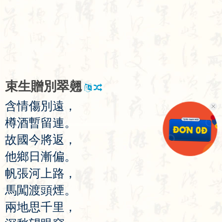
束
生
贈
別
翠
翹
含
情
傷
別
遠
，
樽
酒
暫
留
連
。
故
國
今
將
返
，
他
鄉
日
漸
偏
。
帆
張
河
上
路
，
馬
闖
渡
頭
煙
。
兩
地
思
千
里
，