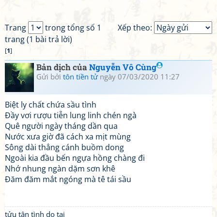
Trang
trong tổng số 1
Xếp theo:
trang (1 bài trả lời)
[
1
]
Bản dịch của
Nguyễn Vô Cùng
Gửi bởi
tôn tiền tử
ngày 07/03/2020 11:27
Biệt ly chất chứa sầu tình
Đầy vơi rượu tiễn lung linh chén ngà
Quê người ngày tháng dần qua
Nước xưa giờ đã cách xa mịt mùng
Sông dài thẳng cánh buồm dong
Ngoài kia đầu bến ngựa hồng chàng đi
Nhớ nhung ngàn dặm sơn khê
Đăm đăm mắt ngóng mà tê tái sầu
tửu tận tình do tại