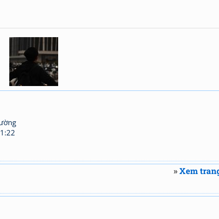
hường
1:22
»
Xem trang