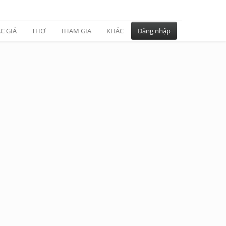
C GIẢ
THƠ
THAM GIA
KHÁC
Đăng nhập