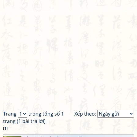
Trang
trong tổng số 1
Xếp theo:
trang (1 bài trả lời)
[
1
]