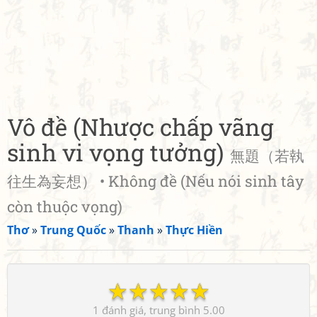
Vô đề (Nhược chấp vãng
sinh vi vọng tưởng)
無題（若執
往生為妄想） • Không đề (Nếu nói sinh tây
còn thuộc vọng)
Thơ
»
Trung Quốc
»
Thanh
»
Thực Hiền
☆
☆
☆
☆
☆
1
5.00