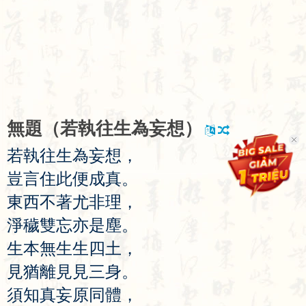
無
題
（
若
執
往
生
為
妄
想
）
若
執
往
生
為
妄
想
，
豈
言
住
此
便
成
真
。
東
西
不
著
尤
非
理
，
淨
穢
雙
忘
亦
是
塵
。
生
本
無
生
生
四
土
，
見
猶
離
見
見
三
身
。
須
知
真
妄
原
同
體
，