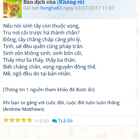
Bản dịch của
(Không rõ)
Gửi bởi
hongha83
ngày 03/07/2017 11:07
Nếu nói sinh tây còn thuộc vọng,
Trụ nơi cõi trược há thành chân?
Đông, tây chẳng chấp càng phi lý,
Tịnh, uế đều quên cũng pháp trần.
Sinh vốn không sinh, sinh bốn cõi,
Thấy như lìa thấy, thấy ba thân.
Biết chăng chân, vọng nguyên đồng thể,
Mê, ngộ đều do tại bản nhân.
[Thông tin 1 nguồn tham khảo đã được ẩn]
Khi bạn so găng với cuộc đời, cuộc đời luôn luôn thắng
(Andrew Matthews)
☆
☆
☆
☆
☆
Trả lời
1
5.00