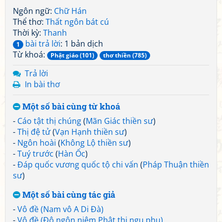
Ngôn ngữ:
Chữ Hán
Thể thơ:
Thất ngôn bát cú
Thời kỳ:
Thanh
bài trả lời
: 1 bản dịch
1
Từ khoá:
Phật giáo (101)
thơ thiền (785)
Trả lời
In bài thơ
Một số bài cùng từ khoá
-
Cáo tật thị chúng
(
Mãn Giác thiền sư
)
-
Thị đệ tử
(
Vạn Hạnh thiền sư
)
-
Ngôn hoài
(
Không Lộ thiền sư
)
-
Tuý trước
(
Hàn Ốc
)
-
Đáp quốc vương quốc tộ chi vấn
(
Pháp Thuận thiền
sư
)
Một số bài cùng tác giả
-
Vô đề (Nam vô A Di Đà)
-
Vô đề (Đô ngôn niệm Phật thị ngu phu)