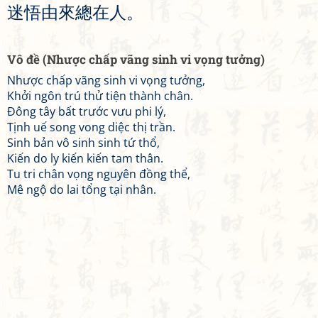
迷
悟
由
來
總
在
人
。
Vô đề (Nhược chấp vãng sinh vi vọng tưởng)
Nhược chấp vãng sinh vi vọng tưởng,
Khởi ngôn trú thử tiện thành chân.
Đông tây bất trước vưu phi lý,
Tịnh uế song vong diệc thị trần.
Sinh bản vô sinh sinh tứ thổ,
Kiến do ly kiến kiến tam thân.
Tu tri chân vọng nguyên đồng thể,
Mê ngộ do lai tổng tại nhân.