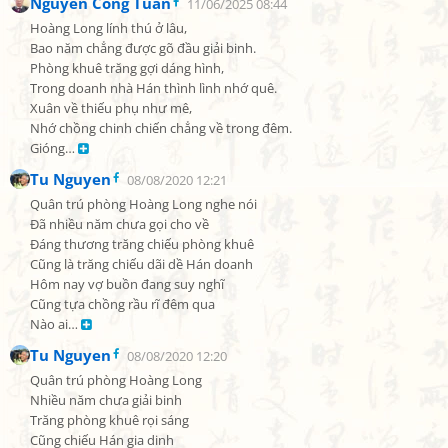
Nguyễn Công Tuấn
11/06/2025 08:44
Hoàng Long lính thú ở lâu,

Bao năm chẳng được gõ đầu giải binh.

Phòng khuê trăng gợi dáng hình,

Trong doanh nhà Hán thình lình nhớ quê.

Xuân về thiếu phụ như mê,

Nhớ chồng chinh chiến chẳng về trong đêm.

Gióng… 
Tu Nguyen
08/08/2020 12:21
Quân trú phòng Hoàng Long nghe nói

Đã nhiều năm chưa gọi cho về

Đáng thương trăng chiếu phòng khuê

Cũng là trăng chiếu dãi dề Hán doanh

Hôm nay vợ buồn đang suy nghĩ

Cũng tựa chồng rầu rĩ đêm qua

Nào ai… 
Tu Nguyen
08/08/2020 12:20
Quân trú phòng Hoàng Long

Nhiều năm chưa giải binh

Trăng phòng khuê rọi sáng

Cũng chiếu Hán gia dinh
