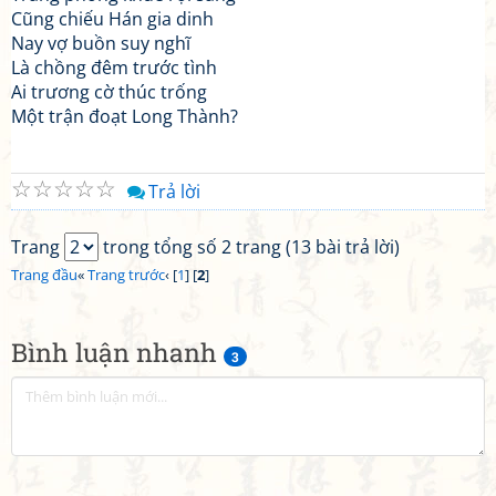
Cũng chiếu Hán gia dinh
Nay vợ buồn suy nghĩ
Là chồng đêm trước tình
Ai trương cờ thúc trống
Một trận đoạt Long Thành?
☆
☆
☆
☆
☆
Trả lời
Trang
trong tổng số 2 trang (13 bài trả lời)
Trang đầu
«
Trang trước
‹ [
1
] [
2
]
Bình luận nhanh
3