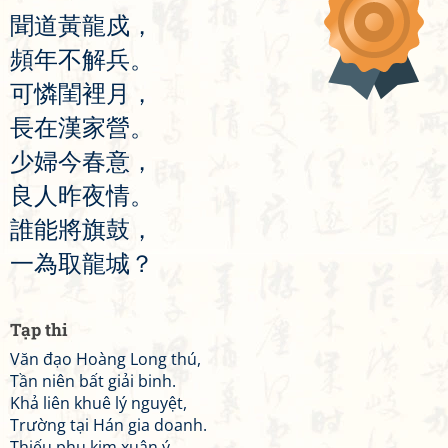
聞
道
黃
龍
戍
，
頻
年
不
解
兵
。
可
憐
閨
裡
月
，
長
在
漢
家
營
。
少
婦
今
春
意
，
良
人
昨
夜
情
。
誰
能
將
旗
鼓
，
一
為
取
龍
城
？
Tạp thi
Văn đạo Hoàng Long thú,
Tần niên bất giải binh.
Khả liên khuê lý nguyệt,
Trường tại Hán gia doanh.
Thiếu phụ kim xuân ý,