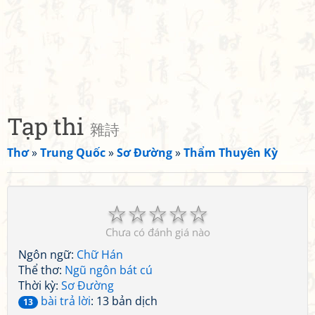
Tạp thi
雜詩
Thơ
»
Trung Quốc
»
Sơ Đường
»
Thẩm Thuyên Kỳ
☆
☆
☆
☆
☆
Chưa có đánh giá nào
Ngôn ngữ:
Chữ Hán
Thể thơ:
Ngũ ngôn bát cú
Thời kỳ:
Sơ Đường
bài trả lời
: 13 bản dịch
13