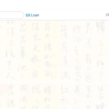
Loạn
TÁ