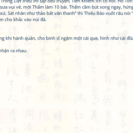
. Trong
Liệt triều thi tập tiểu truyện
, Tiền Khiêm Ích có nói: Hồ Tôn
say sưa vui vẻ, mời Thẩm làm 10 bài. Thẩm cầm bút xong ngay, hứn
xứ, Sát nhân như thảo bất văn thanh” thì Thiếu Bảo vuốt râu nói
n cho khắc vào núi đá.
ng khi hành quân, cho binh sĩ ngậm một cái que, hình như cái đũ
nhận ra nhau.