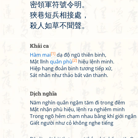
密
領
軍
符
號
令
明
。
狹
巷
短
兵
相
接
處
，
殺
人
如
草
不
聞
聲
。
Khải ca
[1]
Hàm mai
dạ độ ngũ thiên binh,
[2]
Mật lĩnh
quân phù
hiệu lệnh minh.
Hiệp hạng đoản binh tương tiếp xứ,
Sát nhân như thảo bất văn thanh.
Dịch nghĩa
Năm nghìn quân ngậm tăm đi trong đêm
Mật nhận phù hiệu, lệnh ra nghiêm minh
Trong ngõ hẻm chạm nhau bằng khí giới ngắn
Giết người như cỏ không nghe tiếng