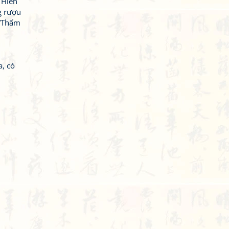
 Hiến
g rượu
 “Thẩm
a, có