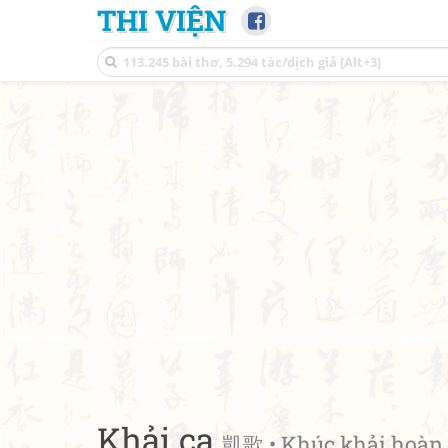
THI VIỆN
Khải ca
凱歌 • Khúc khải hoàn