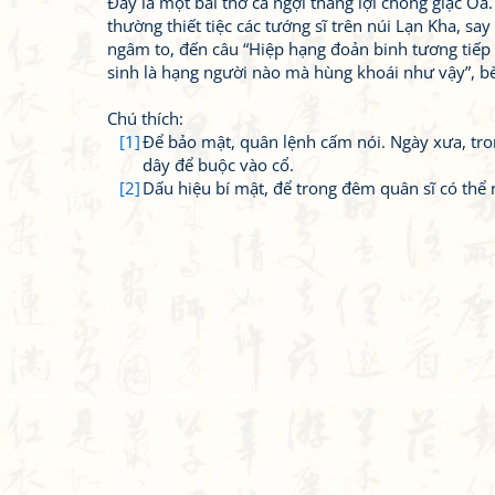
Đây là một bài thơ ca ngợi thắng lợi chống giặc Oa
thường thiết tiệc các tướng sĩ trên núi Lạn Kha, 
ngâm to, đến câu “Hiệp hạng đoản binh tương tiếp 
sinh là hạng người nào mà hùng khoái như vậy”, bè
Chú thích:
[1]
Để bảo mật, quân lệnh cấm nói. Ngày xưa, tro
dây để buộc vào cổ.
[2]
Dấu hiệu bí mật, để trong đêm quân sĩ có thể 