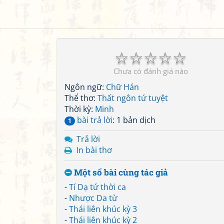
☆
☆
☆
☆
☆
Chưa có đánh giá nào
Ngôn ngữ:
Chữ Hán
Thể thơ:
Thất ngôn tứ tuyệt
Thời kỳ:
Minh
bài trả lời
: 1 bản dịch
1
Trả lời
In bài thơ
Một số bài cùng tác giả
-
Tí Dạ tứ thời ca
-
Nhược Da từ
-
Thái liên khúc kỳ 3
-
Thái liên khúc kỳ 2