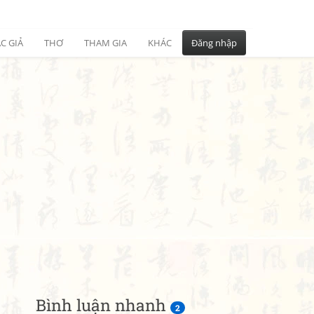
C GIẢ
THƠ
THAM GIA
KHÁC
Đăng nhập
Bình luận nhanh
2