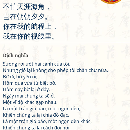
不
怕
天
涯
海
角
，
岂
在
朝
朝
夕
夕
。
你
在
我
的
航
程
上
，
我
在
你
的
视
线
里
。
Dịch nghĩa
Sương rơi ướt hai cánh của tôi.
Nhưng gió lại không cho phép tôi chần chừ nữa.
Bờ ơi, bờ yêu ơi,
Hôm qua vừa từ biệt bờ,
Hôm nay bờ lại ở đây.
Ngày mai chúng ta sẽ ở,
Một vĩ độ khác gặp nhau.
Là một trận gió bão, một ngọn đèn,
Khiến chúng ta lại chia đồ đạc.
Là một trận gió bão, một ngọn đèn khác,
Khiến chung ta lại cách đôi nơi.