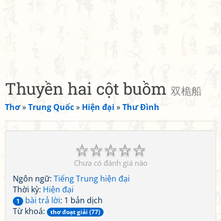
Thuyền hai cột buồm
双桅船
Thơ
»
Trung Quốc
»
Hiện đại
»
Thư Đình
☆
☆
☆
☆
☆
Chưa có đánh giá nào
Ngôn ngữ:
Tiếng Trung hiện đại
Thời kỳ:
Hiện đại
bài trả lời
: 1 bản dịch
1
Từ khoá:
thơ đoạt giải (77)