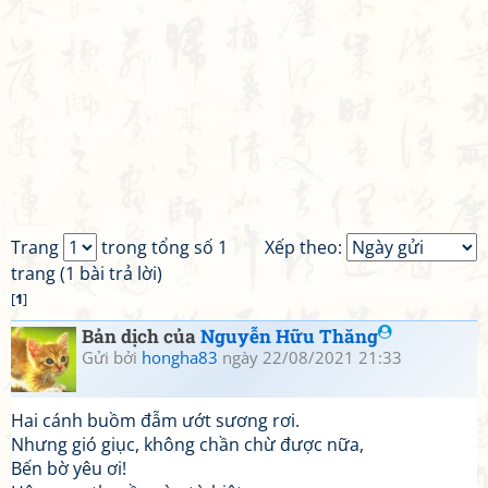
Trang
trong tổng số 1
Xếp theo:
trang (1 bài trả lời)
[
1
]
Bản dịch của
Nguyễn Hữu Thăng
Gửi bởi
hongha83
ngày 22/08/2021 21:33
Hai cánh buồm đẫm ướt sương rơi.
Nhưng gió giục, không chần chừ được nữa,
Bến bờ yêu ơi!