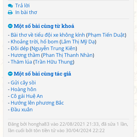
Trả lời
In bài thơ
Một số bài cùng từ khoá
-
Bài thơ về tiểu đội xe không kính
(
Phạm Tiến Duật
)
-
Khoảng trời, hố bom
(
Lâm Thị Mỹ Dạ
)
-
Đôi dép
(
Nguyễn Trung Kiên
)
-
Hương thầm
(
Phan Thị Thanh Nhàn
)
-
Thăm lúa
(
Trần Hữu Thung
)
Một số bài cùng tác giả
-
Gửi cây sồi
-
Hoàng hôn
-
Cô gái Huệ An
-
Hướng lên phương Bắc
-
Đầu xuân
Đăng bởi
hongha83
vào 22/08/2021 21:33, đã sửa 1 lần,
lần cuối bởi
tôn tiền tử
vào 30/04/2024 22:22