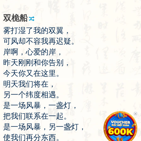
双
桅
船
雾
打
湿
了
我
的
双
翼
，
可
风
却
不
容
我
再
迟
疑
。
岸
啊
，
心
爱
的
岸
，
昨
天
刚
刚
和
你
告
别
，
今
天
你
又
在
这
里
。
明
天
我
们
将
在
，
另
一
个
纬
度
相
遇
。
是
一
场
风
暴
，
一
盏
灯
，
把
我
们
联
系
在
一
起
。
是
一
场
风
暴
，
另
一
盏
灯
，
使
我
们
再
分
东
西
。