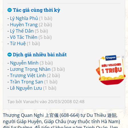
Tác giả cùng thời kỳ
-
Lý Nghĩa Phủ
(1 bài)
-
Huyền Trang
(2 bài)
-
Lý Thế Dân
(5 bài)
-
Võ Tắc Thiên
(5 bài)
-
Từ Huệ
(1 bài)
Dịch giả nhiều bài nhất
-
Nguyễn Minh
(3 bài)
-
Lương Trọng Nhàn
(3 bài)
-
Trương Việt Linh
(2 bài)
-
Trần Trọng San
(1 bài)
-
Lê Nguyễn Lưu
(1 bài)
Tạo bởi
Vanachi
vào 20/03/2008 02:48
Thượng Quan Nghi 上官儀 (608-664) tự Du Thiều 遊韶,
người Giáp Huyện, Giáp Châu (nay thuộc tỉnh Hà Nam)
đời Sơ Đường, đỗ tiến sĩ khoảng năm Trinh Quán, làm