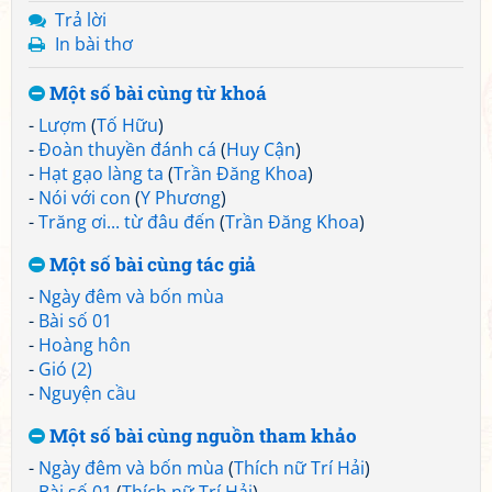
Trả lời
In bài thơ
Một số bài cùng từ khoá
-
Lượm
(
Tố Hữu
)
-
Đoàn thuyền đánh cá
(
Huy Cận
)
-
Hạt gạo làng ta
(
Trần Đăng Khoa
)
-
Nói với con
(
Y Phương
)
-
Trăng ơi... từ đâu đến
(
Trần Đăng Khoa
)
Một số bài cùng tác giả
-
Ngày đêm và bốn mùa
-
Bài số 01
-
Hoàng hôn
-
Gió (2)
-
Nguyện cầu
Một số bài cùng nguồn tham khảo
-
Ngày đêm và bốn mùa
(
Thích nữ Trí Hải
)