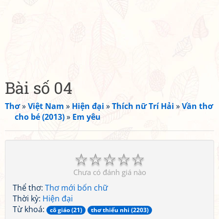
Bài số 04
Thơ
»
Việt Nam
»
Hiện đại
»
Thích nữ Trí Hải
»
Vần thơ
cho bé (2013)
»
Em yêu
☆
☆
☆
☆
☆
Chưa có đánh giá nào
Thể thơ:
Thơ mới bốn chữ
Thời kỳ:
Hiện đại
Từ khoá:
cô giáo (21)
thơ thiếu nhi (2203)