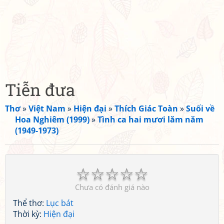
Tiễn đưa
Thơ
»
Việt Nam
»
Hiện đại
»
Thích Giác Toàn
»
Suối về
Hoa Nghiêm (1999)
»
Tình ca hai mươi lăm năm
(1949-1973)
☆
☆
☆
☆
☆
Chưa có đánh giá nào
Thể thơ:
Lục bát
Thời kỳ:
Hiện đại