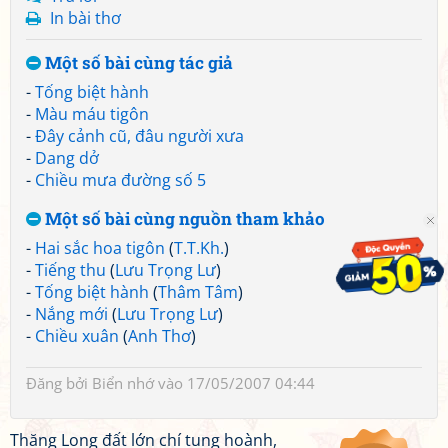
In bài thơ
Một số bài cùng tác giả
-
Tống biệt hành
-
Màu máu tigôn
-
Đây cảnh cũ, đâu người xưa
-
Dang dở
-
Chiều mưa đường số 5
Một số bài cùng nguồn tham khảo
-
Hai sắc hoa tigôn
(
T.T.Kh.
)
-
Tiếng thu
(
Lưu Trọng Lư
)
-
Tống biệt hành
(
Thâm Tâm
)
-
Nắng mới
(
Lưu Trọng Lư
)
-
Chiều xuân
(
Anh Thơ
)
Đăng bởi
Biển nhớ
vào 17/05/2007 04:44
Thăng Long đất lớn chí tung hoành,