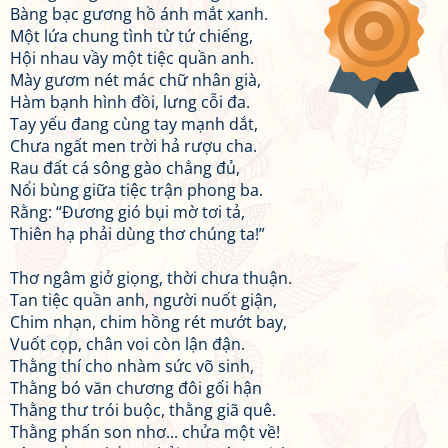
Bàng bạc gương hồ ánh mắt xanh.
Một lứa chung tình từ tứ chiếng,
Hội nhau vầy một tiệc quần anh.
Mày gươm nét mác chữ nhân già,
Hàm bạnh hình đồi, lưng cỗi đa.
Tay yếu đang cùng tay mạnh dắt,
Chưa ngất men trời hả rượu cha.
Rau đất cá sông gào chẳng đủ,
Nổi bùng giữa tiệc trận phong ba.
Rằng: “Đương gió bụi mờ tơi tả,
Thiên hạ phải dùng thơ chúng ta!”
Thơ ngâm giở giọng, thời chưa thuận.
Tan tiệc quần anh, người nuốt giận,
Chim nhạn, chim hồng rét mướt bay,
Vuốt cọp, chân voi còn lận đận.
Thằng thí cho nhàm sức võ sinh,
Thằng bó văn chương đôi gối hận
Thằng thư trói buộc, thằng giã quê.
Thằng phấn son nhơ... chửa một về!