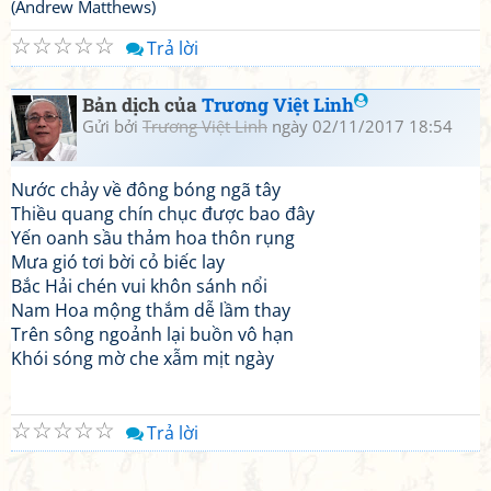
(Andrew Matthews)
☆
☆
☆
☆
☆
Trả lời
Bản dịch của
Trương Việt Linh
Gửi bởi
Trương Việt Linh
ngày 02/11/2017 18:54
Nước chảy về đông bóng ngã tây
Thiều quang chín chục được bao đây
Yến oanh sầu thảm hoa thôn rụng
Mưa gió tơi bời cỏ biếc lay
Bắc Hải chén vui khôn sánh nổi
Nam Hoa mộng thắm dễ lầm thay
Trên sông ngoảnh lại buồn vô hạn
Khói sóng mờ che xẫm mịt ngày
☆
☆
☆
☆
☆
Trả lời