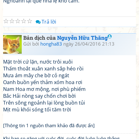
Nghoảnh lại quê nhà lệ khó cầm.
☆
☆
☆
☆
☆
Trả lời
Bản dịch của
Nguyễn Hữu Thăng
Gửi bởi
hongha83
ngày 26/04/2016 21:13
Mặt trời cứ lặn, nước trôi xuôi
Thấm thoắt xuân xanh sắp héo rồi
Mưa ám mây che bờ cỏ ngát
Oanh buồn yến thảm xóm hoa rơi
Nam Hoa mơ mộng, nơi phù phiếm
Bắc Hải nồng say chốn chơi bời
Trên sông ngoảnh lại lòng buồn tủi
Mịt mù khói sóng tối tăm trời
[Thông tin 1 nguồn tham khảo đã được ẩn]
Khi bạn so găng với cuộc đời, cuộc đời luôn luôn thắng