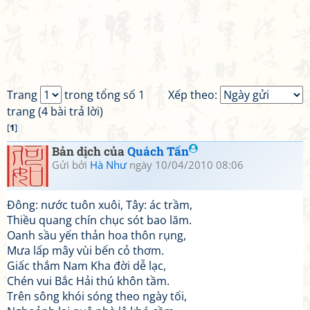
Trang
trong tổng số 1
Xếp theo:
trang (4 bài trả lời)
[
1
]
Bản dịch của
Quách Tấn
Gửi bởi
Hà Như
ngày 10/04/2010 08:06
Đông: nước tuôn xuôi, Tây: ác trầm,
Thiều quang chín chục sót bao lăm.
Oanh sầu yến thản hoa thôn rụng,
Mưa lấp mây vùi bến cỏ thơm.
Giấc thắm Nam Kha đời dễ lạc,
Chén vui Bắc Hải thú khôn tầm.
Trên sông khói sóng theo ngày tối,