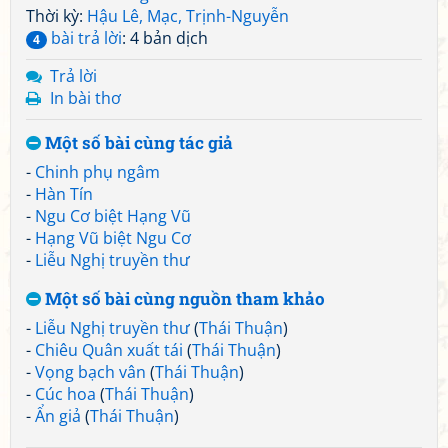
Thời kỳ:
Hậu Lê, Mạc, Trịnh-Nguyễn
bài trả lời
: 4 bản dịch
4
Trả lời
In bài thơ
Một số bài cùng tác giả
-
Chinh phụ ngâm
-
Hàn Tín
-
Ngu Cơ biệt Hạng Vũ
-
Hạng Vũ biệt Ngu Cơ
-
Liễu Nghị truyền thư
Một số bài cùng nguồn tham khảo
-
Liễu Nghị truyền thư
(
Thái Thuận
)
-
Chiêu Quân xuất tái
(
Thái Thuận
)
-
Vọng bạch vân
(
Thái Thuận
)
-
Cúc hoa
(
Thái Thuận
)
-
Ẩn giả
(
Thái Thuận
)