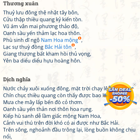
Thương xuân
Thuỷ lưu đông thệ nhật tây bôn,
Cửu thập thiều quang kỷ kiến tồn.
Vũ ám vân mai phương thảo độ,
Oanh sầu yến thảm lạc hoa thôn.
Phù sinh dĩ ngộ
Nam Hoa mộng
,
Lạc sự thuỳ đồng
Bắc Hải tôn
,
Giang thượng bất kham hồi thủ vọng,
Yên ba diểu diểu hựu hoàng hôn.
Dịch nghĩa
Nước chảy xuôi xuống đông, mặt trời chạy lên tây.
Chín chục thiều quang còn thấy được bao lăm.
Mưa che mây lấp bến đò cỏ thơm.
Oanh sầu yến thản nơi thôn hoa rụng.
Kiếp hù sanh dễ lầm giấc mộng Nam Hoa,
Cảnh vui thú trên đời khó có ai được như Bắc Hải.
Trên sông, nghoảnh đầu trông lại, lòng buồn không chịu
nổi,