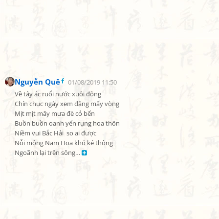
Nguyễn Quê
01/08/2019 11:50
Về tây ác ruổi nước xuôi đông

Chín chục ngày xem đặng mấy vòng

Mịt mịt mây mưa đè cỏ bến

Buồn buồn oanh yến rụng hoa thôn

Niềm vui Bắc Hải  so ai được

Nỗi mộng Nam Hoa khó kẻ thông

Ngoãnh lại trên sông… 