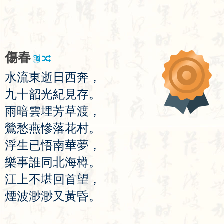
傷
春
水
流
東
逝
日
西
奔
，
九
十
韶
光
紀
見
存
。
雨
暗
雲
埋
芳
草
渡
，
鶯
愁
燕
慘
落
花
村
。
浮
生
已
悟
南
華
夢
，
樂
事
誰
同
北
海
樽
。
江
上
不
堪
回
首
望
，
煙
波
渺
渺
又
黃
昏
。