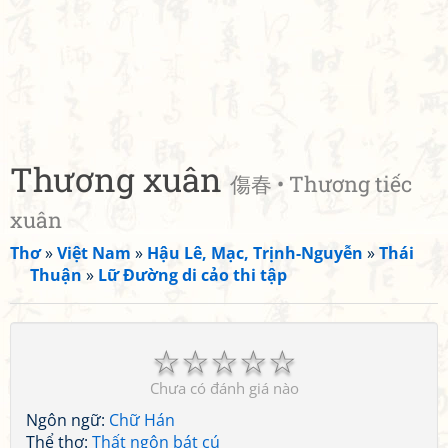
Thương xuân
傷春 • Thương tiếc
xuân
Thơ
»
Việt Nam
»
Hậu Lê, Mạc, Trịnh-Nguyễn
»
Thái
Thuận
»
Lữ Đường di cảo thi tập
☆
☆
☆
☆
☆
Chưa có đánh giá nào
Ngôn ngữ:
Chữ Hán
Thể thơ:
Thất ngôn bát cú