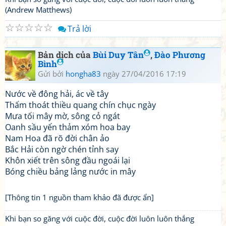
(Andrew Matthews)
☆
☆
☆
☆
☆
Trả lời
Bản dịch của
Bùi Duy Tân
,
Đào Phương
Bình
Gửi bởi
hongha83
ngày 27/04/2016 17:19
Nước về đông hải, ác về tây
Thấm thoát thiều quang chín chục ngày
Mưa tối mây mờ, sông cỏ ngát
Oanh sầu yến thảm xóm hoa bay
Nam Hoa đã rõ đời chân ảo
Bắc Hải còn ngờ chén tỉnh say
Khôn xiết trên sông đầu ngoái lại
Bóng chiều bảng lảng nước in mây
[Thông tin 1 nguồn tham khảo đã được ẩn]
Khi bạn so găng với cuộc đời, cuộc đời luôn luôn thắng