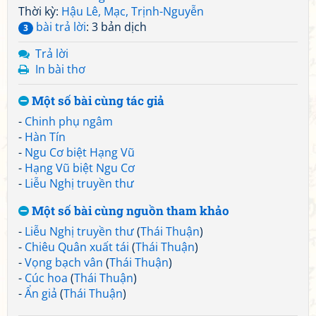
Thời kỳ:
Hậu Lê, Mạc, Trịnh-Nguyễn
bài trả lời
: 3 bản dịch
3
Trả lời
In bài thơ
Một số bài cùng tác giả
-
Chinh phụ ngâm
-
Hàn Tín
-
Ngu Cơ biệt Hạng Vũ
-
Hạng Vũ biệt Ngu Cơ
-
Liễu Nghị truyền thư
Một số bài cùng nguồn tham khảo
-
Liễu Nghị truyền thư
(
Thái Thuận
)
-
Chiêu Quân xuất tái
(
Thái Thuận
)
-
Vọng bạch vân
(
Thái Thuận
)
-
Cúc hoa
(
Thái Thuận
)
-
Ẩn giả
(
Thái Thuận
)