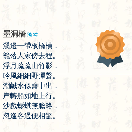
墨
洞
橋
溪
邊
一
帶
板
橋
橫
，
籠
落
人
家
傍
去
程
。
浮
月
疏
疏
山
竹
影
，
吟
風
細
細
野
彈
聲
。
潮
鹹
水
似
鹽
中
出
，
岸
轉
船
如
地
上
行
。
沙
戲
蟛
蜞
無
膽
略
，
忽
逢
客
過
便
相
驚
。