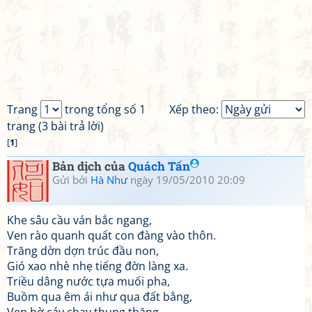
Trang
trong tổng số 1
Xếp theo:
trang (3 bài trả lời)
[
1
]
Bản dịch của
Quách Tấn
Gửi bởi
Hà Như
ngày 19/05/2010 20:09
Khe sâu cầu ván bắc ngang,
Ven rào quanh quất con đàng vào thôn.
Trăng dờn dợn trúc đầu non,
Gió xao nhè nhẹ tiếng đờn làng xa.
Triều dâng nước tựa muối pha,
Buồm qua êm ái như qua đất bằng,