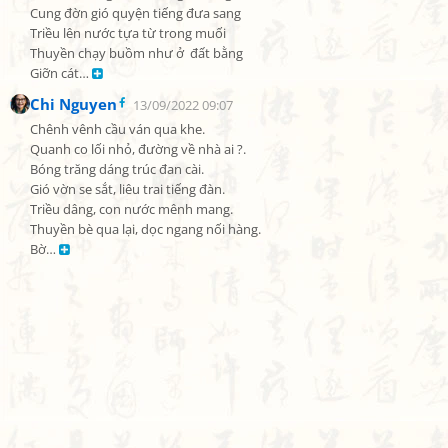
Cung đờn gió quyện tiếng đưa sang

Triều lên nước tựa từ trong muối

Thuyền chạy buồm như ở  đất bằng

Giỡn cát… 
Chi Nguyen
13/09/2022 09:07
Chênh vênh cầu ván qua khe.

Quanh co lối nhỏ, đường về nhà ai ?.

Bóng trăng dáng trúc đan cài.

Gió vờn se sắt, liêu trai tiếng đàn.

Triều dâng, con nước mênh mang.

Thuyền bè qua lại, dọc ngang nối hàng.

Bờ… 