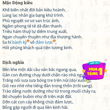
Mặc Động kiều
Khê biên nhất đới bản kiều hoành,
Lung lạc nhân gia bạng khứ trình.
Phù nguyệt sơ sơ san trúc ảnh,
Ngâm phong tế tế dã đàn thanh.
Triều hàm thuỷ tự diêm trung xuất,
Ngạn chuyển thuyền như địa thượng hành.
Sa hí
bành kỳ
vô
đảm lược
,
Hốt phùng khách quá tiện tương kinh.
Dịch nghĩa
Bên khe một dải cầu ván bắc ngang qua,
Gần con đường chạy dưới chân rào nhà người.
Trăng nổi sưa sưa bóng tre trên núi (dọi xuống),
Gió reo nhè nhẹ tiếng đàn trong thôn (trôi sang).
Trào dâng nước dường như từ trong muối chảy ra,
Bờ chuyển buồm như đi trên mặt đất.
Dỡn cát con cáy không chút đảm lược,
Bỗng gặp người đi qua liền kinh hãi.