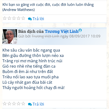
Khi bạn so găng với cuộc đời, cuộc đời luôn luôn thắng
(Andrew Matthews)
☆
☆
☆
☆
☆
Trả lời
Bản dịch của
Trương Việt Linh
Gửi bởi
Trương Việt Linh
ngày 08/09/2017 10:09
Khe sâu cầu ván bắc ngang qua
Bên giậu đường thôn lượn nẻo xa
Trăng rọi mơ màng hình trúc núi
Gió reo nhè nhẹ tiếng đàn ca
Buồm đi êm ái như trên đất
Triều nổi lao xao tựa muối pha
Lũ cáy nhát gan đùa bãi cát
Thấy người hoảng hốt chạy đi mà!
☆
☆
☆
☆
☆
Trả lời