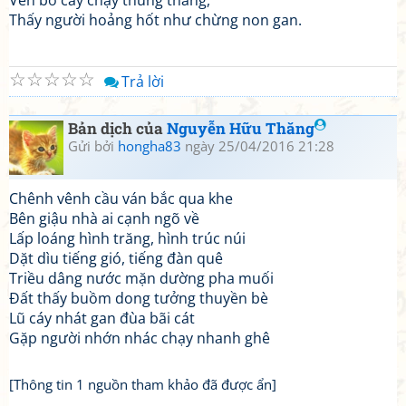
Ven bờ cáy chạy thung thăng,
Thấy người hoảng hốt như chừng non gan.
☆
☆
☆
☆
☆
Trả lời
Bản dịch của
Nguyễn Hữu Thăng
Gửi bởi
hongha83
ngày 25/04/2016 21:28
Chênh vênh cầu ván bắc qua khe
Bên giậu nhà ai cạnh ngõ về
Lấp loáng hình trăng, hình trúc núi
Dặt dìu tiếng gió, tiếng đàn quê
Triều dâng nước mặn dường pha muối
Đất thấy buồm dong tưởng thuyền bè
Lũ cáy nhát gan đùa bãi cát
Gặp người nhớn nhác chạy nhanh ghê
[Thông tin 1 nguồn tham khảo đã được ẩn]