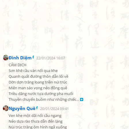
Đình Diệm
22/01/2024 16:07
CẢM DỊCH

Sơn khê cầu ván nối qua khe

Quanh quất đường thôn dẫn lối về

Dờn dợn trăng loang triền núi trúc

Miên man sáo vọng nẻo đồng quê

Triều dâng nước tựa dường pha muối

Thuyền chuyển buồm như những chiếc… 
Nguyễn Quê
20/01/2024 09:41
Ven khe một dãi nối cầu ngang

Nẻo dựa rào thưa dẫn đến làng

Núi trúc trăng ôm hình ngã xuống
