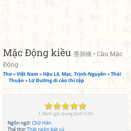
Mặc Động kiều
墨洞橋 • Cầu Mặc
Động
Thơ
»
Việt Nam
»
Hậu Lê, Mạc, Trịnh-Nguyễn
»
Thái
Thuận
»
Lữ Đường di cảo thi tập
☆
☆
☆
☆
☆
1
5.00
Ngôn ngữ:
Chữ Hán
Thể thơ:
Thất ngôn bát cú