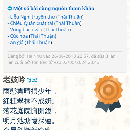
Một số bài cùng nguồn tham khảo
-
Liễu Nghị truyền thư
(
Thái Thuận
)
-
Chiêu Quân xuất tái
(
Thái Thuận
)
-
Vọng bạch vân
(
Thái Thuận
)
-
Cúc hoa
(
Thái Thuận
)
-
Ẩn giả
(
Thái Thuận
)
Đăng bởi
Hà Như
vào 26/06/2010 22:57, đã sửa 3 lần,
lần cuối bởi
tôn tiền tử
vào 03/05/2024 20:43
老
妓
吟
雨
態
雲
晴
損
少
年
，
紅
粧
翠
抹
不
成
妍
。
落
花
庭
院
慵
開
鏡
，
明
月
池
塘
憶
採
蓮
。