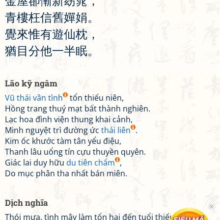
金
屋
卻
慚
新
窈
窕
，
青
樓
枉
信
舊
嬋
娟
。
覺
來
惟
有
遊
仙
枕
，
猶
目
分
他
一
半
眠
。
Lão kỹ ngâm
Vũ thái vân tình
tổn thiếu niên,
Hồng trang thuý mạt bất thành nghiên.
Lạc hoa đình viện thung khai cảnh,
Minh nguyệt trì đường ức
thái liên
.
Kim ốc khước tàm tân yểu điệu,
Thanh lâu uổng tín cựu thuyền quyên.
Giác lai duy hữu
du tiên chẩm
,
Do mục phân tha nhất bán miên.
Dịch nghĩa
Thói mưa, tình mây làm tổn hại đến tuổi thiếu niên,