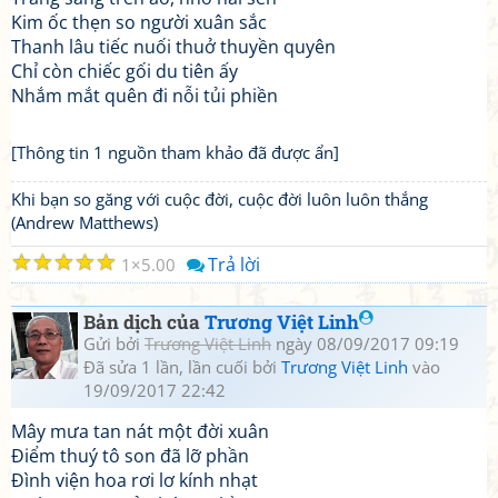
Kim ốc thẹn so người xuân sắc
Thanh lâu tiếc nuối thuở thuyền quyên
Chỉ còn chiếc gối du tiên ấy
Nhắm mắt quên đi nỗi tủi phiền
[Thông tin 1 nguồn tham khảo đã được ẩn]
Khi bạn so găng với cuộc đời, cuộc đời luôn luôn thắng
(Andrew Matthews)
☆
☆
☆
☆
☆
Trả lời
1
5.00
Bản dịch của
Trương Việt Linh
Gửi bởi
Trương Việt Linh
ngày 08/09/2017 09:19
Đã sửa 1 lần, lần cuối bởi
Trương Việt Linh
vào
19/09/2017 22:42
Mây mưa tan nát một đời xuân
Điểm thuý tô son đã lỡ phần
Đình viện hoa rơi lơ kính nhạt