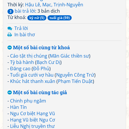
Thời kỳ:
Hậu Lê, Mạc, Trịnh-Nguyễn
bài trả lời
: 3 bản dịch
3
Từ khoá:
kỹ nữ (5)
tuổi già (59)
Trả lời
In bài thơ
Một số bài cùng từ khoá
-
Cáo tật thị chúng
(
Mãn Giác thiền sư
)
-
Tỳ bà hành
(
Bạch Cư Dị
)
-
Đăng cao
(
Đỗ Phủ
)
-
Tuổi già cưới vợ hầu
(
Nguyễn Công Trứ
)
-
Khúc hát thanh xuân
(
Phạm Tiến Duật
)
Một số bài cùng tác giả
-
Chinh phụ ngâm
-
Hàn Tín
-
Ngu Cơ biệt Hạng Vũ
-
Hạng Vũ biệt Ngu Cơ
-
Liễu Nghị truyền thư