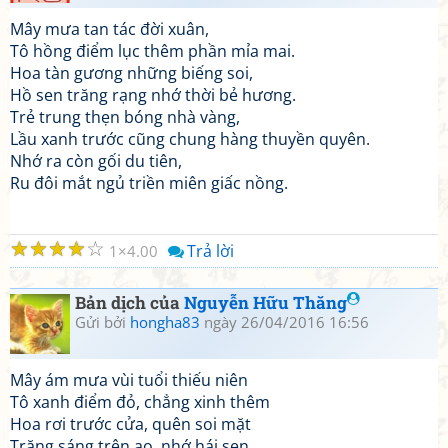
Mây mưa tan tác đời xuân,
Tô hồng điểm lục thêm phần mỉa mai.
Hoa tàn gương những biếng soi,
Hồ sen trăng rạng nhớ thời bẻ hương.
Trẻ trung thẹn bóng nhà vàng,
Lầu xanh trước cũng chung hàng thuyền quyên.
Nhớ ra còn gối du tiên,
Ru đôi mắt ngủ triền miên giấc nồng.
☆
☆
☆
☆
☆
Trả lời
1
4.00
Bản dịch của
Nguyễn Hữu Thăng
Gửi bởi
hongha83
ngày 26/04/2016 16:56
Mây ám mưa vùi tuổi thiếu niên
Tô xanh điểm đỏ, chẳng xinh thêm
Hoa rơi trước cửa, quên soi mặt
Trăng sáng trên ao, nhớ hái sen