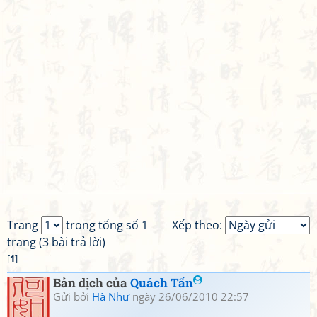
Trang
trong tổng số 1
Xếp theo:
trang (3 bài trả lời)
[
1
]
Bản dịch của
Quách Tấn
Gửi bởi
Hà Như
ngày 26/06/2010 22:57