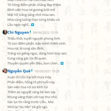
Tô hồng điểm phấn chẳng đẹp thêm

Đình viện hoa rơi gương lười mở

Mặt hồ trăng sáng nhớ mùa sen.

Nhà vàng luống thẹn từng khiêu vũ

Lầu ngọc nghĩ… 
Chi Nguyen
08/09/2022 15:19
Thiếu thời, tuyết nguyệt phong tình.

Tô son điểm phấn, bận mình thêm xinh.

Hoa rơi, lá rụng sân đình.

Trăng soi giếng ngọc, dáng hình búp sen.

Cung vàng gác tía đã quen.

Thuyền quyên yển điệu, bon chen… 
Nguyễn Quê
18/05/2021 19:29
Xuân thì tổn hại bỡi mưa mây

Phấn điểm, hồng tô phí tuổi này

Sân viện hoa rơi soi kính tủi

Thềm ao nguyệt sáng bẻ Sen say

Khung vàng thẹn với nay thư nhã

Gác lục tin rằng trước Liễu , Mai

Nhớ lại “du tiên” kê gối ngủ
