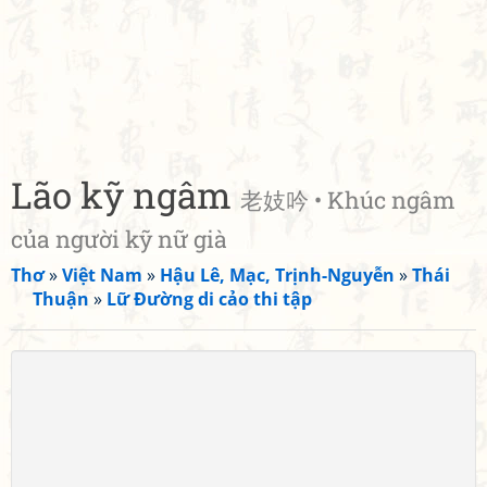
Lão kỹ ngâm
老妓吟 • Khúc ngâm
của người kỹ nữ già
Thơ
»
Việt Nam
»
Hậu Lê, Mạc, Trịnh-Nguyễn
»
Thái
Thuận
»
Lữ Đường di cảo thi tập