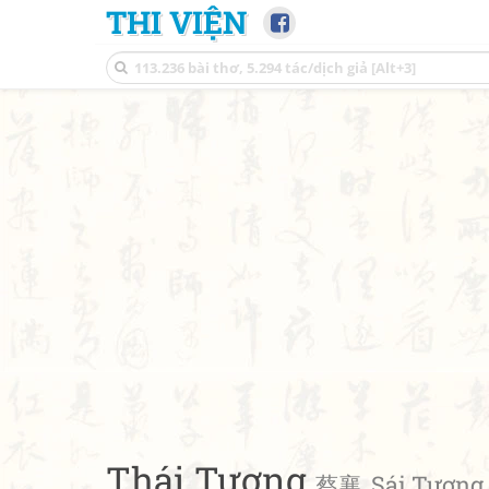
THI VIỆN
Thái Tương
蔡襄, Sái Tương