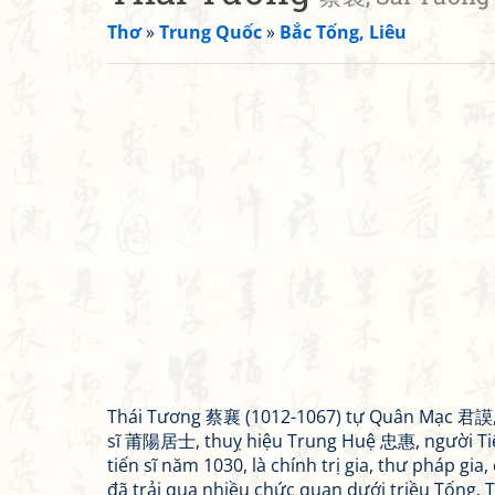
Thơ
»
Trung Quốc
»
Bắc Tống, Liêu
Thái Tương 蔡襄 (1012-1067) tự Quân Mạc 君謨,
sĩ 莆陽居士, thuỵ hiệu Trung Huệ 忠惠, người Ti
tiến sĩ năm 1030, là chính trị gia, thư pháp gia
đã trải qua nhiều chức quan dưới triều Tống.