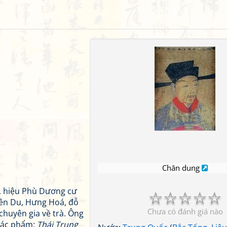
Chân dung
 hiệu Phù Dương cư
☆
☆
☆
☆
☆
ên Du, Hưng Hoá, đỗ
Chưa có đánh giá nào
, chuyên gia về trà. Ông
 Tác phẩm:
Thái Trung