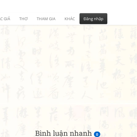
C GIẢ
THƠ
THAM GIA
KHÁC
Đăng nhập
Bình luận nhanh
0