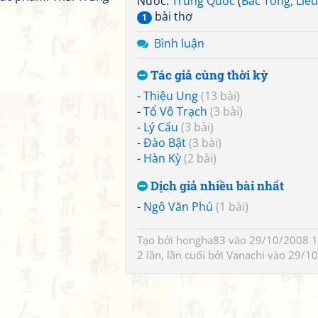
Nước:
Trung Quốc
(
Bắc Tống, Liêu
bài thơ
1
Bình luận
Tác giả cùng thời kỳ
-
Thiệu Ung
(13 bài)
-
Tổ Vô Trạch
(3 bài)
-
Lý Cấu
(3 bài)
-
Đào Bật
(3 bài)
-
Hàn Kỳ
(2 bài)
Dịch giả nhiều bài nhất
-
Ngô Văn Phú
(1 bài)
Tạo bởi
hongha83
vào 29/10/2008 1
2 lần, lần cuối bởi
Vanachi
vào 29/10