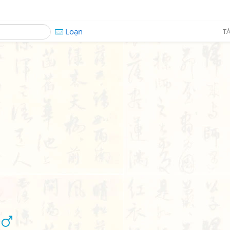
Loạn
TÁ