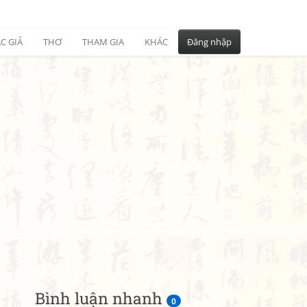
C GIẢ
THƠ
THAM GIA
KHÁC
Đăng nhập
Bình luận nhanh
0