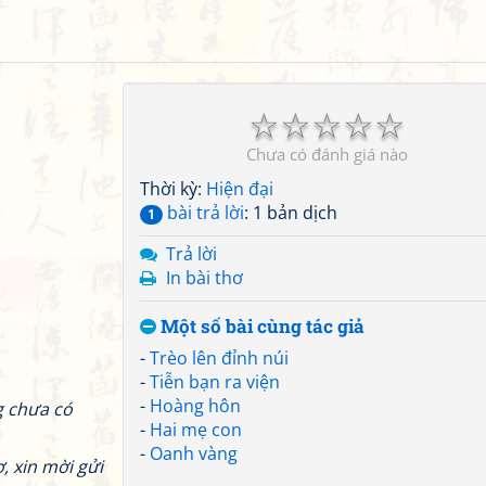
a
☆
☆
☆
☆
☆
Chưa có đánh giá nào
Thời kỳ:
Hiện đại
bài trả lời
: 1 bản dịch
1
Trả lời
In bài thơ
Một số bài cùng tác giả
-
Trèo lên đỉnh núi
-
Tiễn bạn ra viện
-
Hoàng hôn
g chưa có
-
Hai mẹ con
-
Oanh vàng
, xin mời gửi