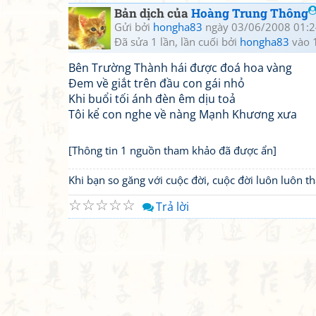
Bản dịch của
Hoàng Trung Thông
Gửi bởi
hongha83
ngày 03/06/2008 01:2
Đã sửa 1 lần, lần cuối bởi
hongha83
vào 
Bên Trường Thành hái được đoá hoa vàng
Đem về giắt trên đầu con gái nhỏ
Khi buổi tối ánh đèn êm dịu toả
Tôi kể con nghe về nàng Mạnh Khương xưa
[Thông tin 1 nguồn tham khảo đã được ẩn]
Khi bạn so găng với cuộc đời, cuộc đời luôn luôn 
☆
☆
☆
☆
☆
Trả lời