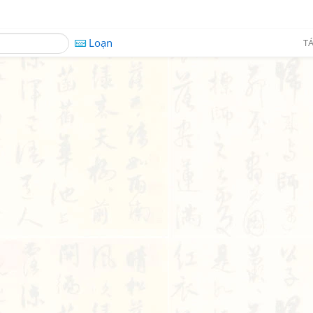
Loạn
TÁ