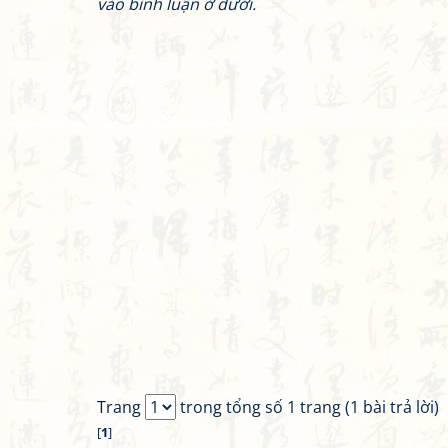
vào bình luận ở dưới.
Trang
trong tổng số 1 trang (1 bài trả lời)
[
1
]