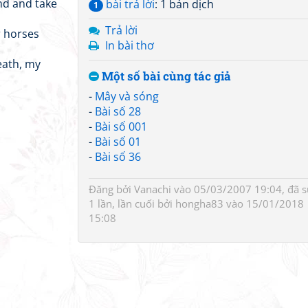
nd and take
bài trả lời
: 1 bản dịch
1
Trả lời
r horses
In bài thơ
eath, my
Một số bài cùng tác giả
-
Mây và sóng
-
Bài số 28
-
Bài số 001
-
Bài số 01
-
Bài số 36
Đăng bởi
Vanachi
vào 05/03/2007 19:04, đã 
1 lần, lần cuối bởi
hongha83
vào 15/01/2018
15:08