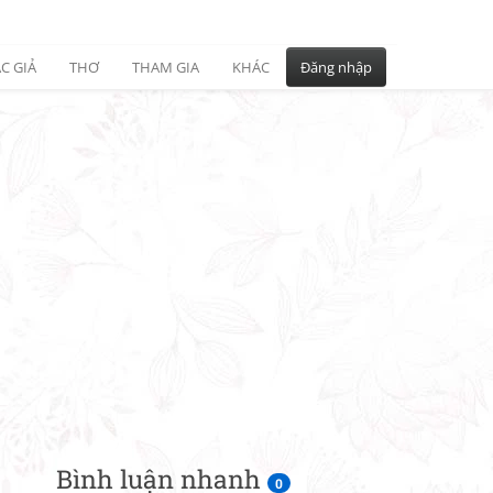
C GIẢ
THƠ
THAM GIA
KHÁC
Đăng nhập
Bình luận nhanh
0