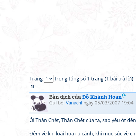
Trang
trong tổng số 1 trang (1 bài trả lời)
[
1
]
Bản dịch của
Đỗ Khánh Hoan
Gửi bởi
Vanachi
ngày 05/03/2007 19:04
Ôi Thần Chết, Thần Chết của ta, sao yếu ớt đến 
Đêm về khi loài hoa rũ cánh, khi mục súc về chu