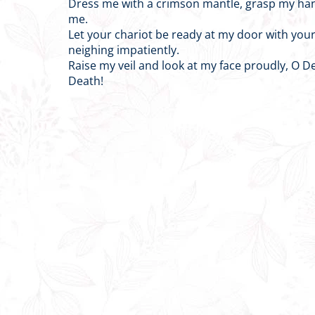
Dress me with a crimson mantle, grasp my ha
me.
Let your chariot be ready at my door with you
neighing impatiently.
Raise my veil and look at my face proudly, O D
Death!