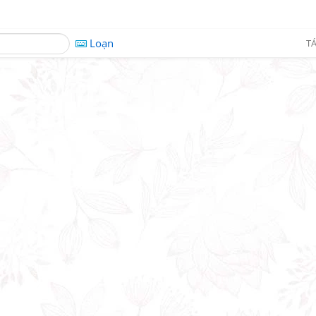
Loạn
TÁ