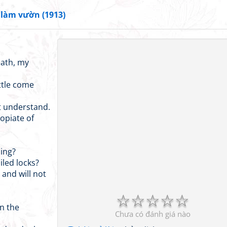
làm vườn (1913)
eath, my
ttle come
t understand.
opiate of
ing?
iled locks?
 and will not
☆
☆
☆
☆
☆
n the
Chưa có đánh giá nào