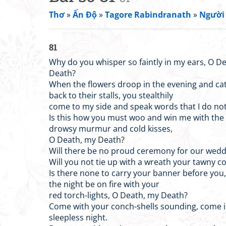
Thơ
»
Ấn Độ
»
Tagore Rabindranath
»
Người 
81
Why do you whisper so faintly in my ears, O D
Death?
When the flowers droop in the evening and ca
back to their stalls, you stealthily
come to my side and speak words that I do no
Is this how you must woo and win me with the 
drowsy murmur and cold kisses,
O Death, my Death?
Will there be no proud ceremony for our wedd
Will you not tie up with a wreath your tawny co
Is there none to carry your banner before you,
the night be on fire with your
red torch-lights, O Death, my Death?
Come with your conch-shells sounding, come i
sleepless night.