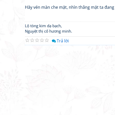
Hãy vén màn che mặt, nhìn thẳng mặt ta đang k
Lộ tòng kim dạ bạch,
Nguyệt thị cố hương minh.
☆
☆
☆
☆
☆
Trả lời