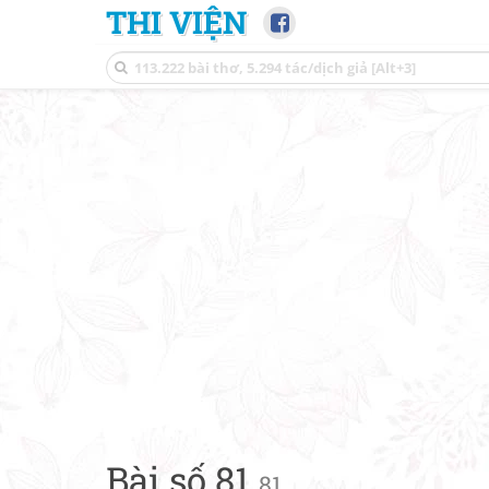
THI VIỆN
Bài số 81
81