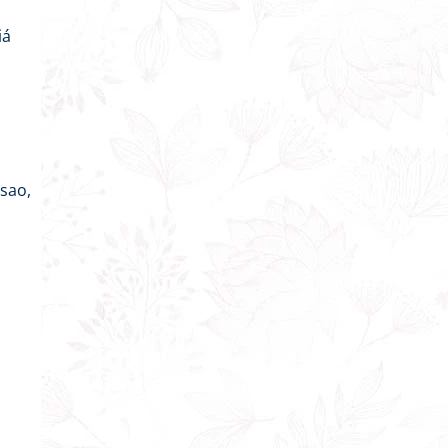
iá
sao,