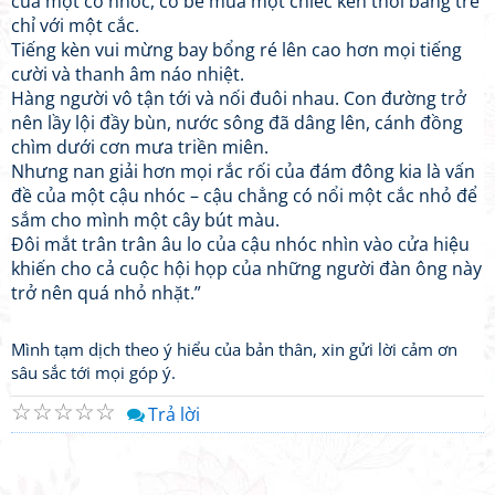
của một cô nhóc, cô bé mua một chiếc kèn thổi bằng tre
chỉ với một cắc.
Tiếng kèn vui mừng bay bổng ré lên cao hơn mọi tiếng
cười và thanh âm náo nhiệt.
Hàng người vô tận tới và nối đuôi nhau. Con đường trở
nên lầy lội đầy bùn, nước sông đã dâng lên, cánh đồng
chìm dưới cơn mưa triền miên.
Nhưng nan giải hơn mọi rắc rối của đám đông kia là vấn
đề của một cậu nhóc – cậu chẳng có nổi một cắc nhỏ để
sắm cho mình một cây bút màu.
Đôi mắt trân trân âu lo của cậu nhóc nhìn vào cửa hiệu
khiến cho cả cuộc hội họp của những người đàn ông này
trở nên quá nhỏ nhặt.”
Mình tạm dịch theo ý hiểu của bản thân, xin gửi lời cảm ơn
sâu sắc tới mọi góp ý.
☆
☆
☆
☆
☆
Trả lời