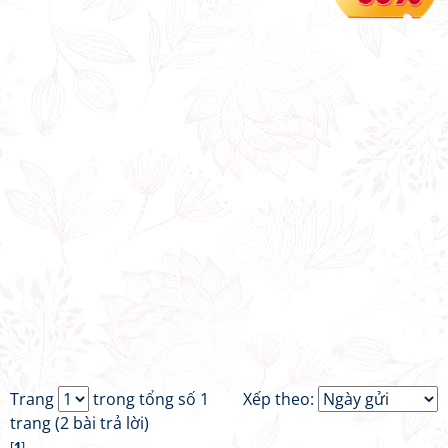
Trang
trong tổng số 1
Xếp theo:
trang (2 bài trả lời)
[
1
]