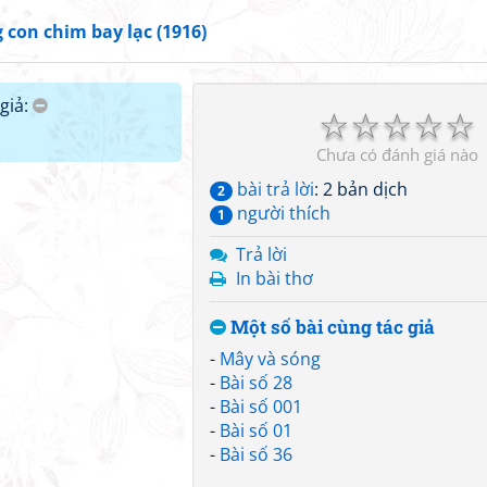
con chim bay lạc (1916)
giả:
☆
☆
☆
☆
☆
Chưa có đánh giá nào
bài trả lời
: 2 bản dịch
2
người thích
1
Trả lời
In bài thơ
Một số bài cùng tác giả
-
Mây và sóng
-
Bài số 28
-
Bài số 001
-
Bài số 01
-
Bài số 36