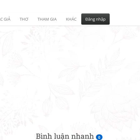
C GIẢ
THƠ
THAM GIA
KHÁC
Đăng nhập
Bình luận nhanh
0