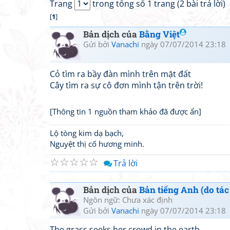
Trang
trong tổng số 1 trang (2 bài trả lời)
[
1
]
Bản dịch của
Bằng Việt
Gửi bởi
Vanachi
ngày 07/07/2014 23:18
Cỏ tìm ra bầy đàn mình trên mặt đất
Cây tìm ra sự cô đơn mình tận trên trời!
[Thông tin 1 nguồn tham khảo đã được ẩn]
Lộ tòng kim dạ bạch,
Nguyệt thị cố hương minh.
☆
☆
☆
☆
☆
Trả lời
Bản dịch của
Bản tiếng Anh (do tác 
Ngôn ngữ: Chưa xác định
Gửi bởi
Vanachi
ngày 07/07/2014 23:18
The grass seeks her crowd in the earth.