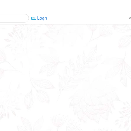
Loạn
TÁ