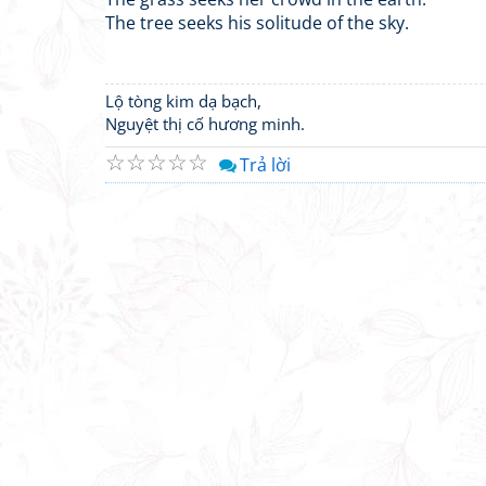
The tree seeks his solitude of the sky.
Lộ tòng kim dạ bạch,
Nguyệt thị cố hương minh.
☆
☆
☆
☆
☆
Trả lời