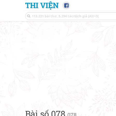
THI VIỆN
Bài số 078
078