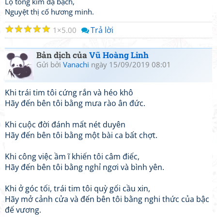
Lộ tòng kim dạ bạch,
Nguyệt thị cố hương minh.
☆
☆
☆
☆
☆
Trả lời
1
5.00
Bản dịch của
Vũ Hoàng Linh
Gửi bởi
Vanachi
ngày 15/09/2019 08:01
Khi trái tim tôi cứng rắn và héo khô
Hãy đến bên tôi bằng mưa rào ân đức.
Khi cuộc đời đánh mất nét duyên
Hãy đến bên tôi bằng một bài ca bất chợt.
Khi công việc ầm ĩ khiến tôi câm điếc,
Hãy đến bên tôi bằng nghỉ ngơi và bình yên.
Khi ở góc tối, trái tim tôi quỳ gối cầu xin,
Hãy mở cảnh cửa và đến bên tôi bằng nghi thức của bậc
đế vương.