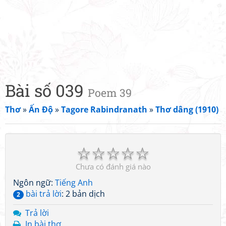
Bài số 039
Poem 39
Thơ
»
Ấn Độ
»
Tagore Rabindranath
»
Thơ dâng (1910)
☆
☆
☆
☆
☆
Chưa có đánh giá nào
Ngôn ngữ:
Tiếng Anh
bài trả lời
: 2 bản dịch
2
Trả lời
In bài thơ