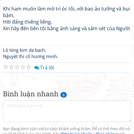
Khi ham muốn làm mờ trí óc tôi, với bao ảo tưởng và bụi
bặm,
Hỡi đấng thiêng liêng,
Xin hãy đến bên tôi bằng ánh sáng và sấm sét của Người
Lộ tòng kim dạ bạch,
Nguyệt thị cố hương minh.
☆
☆
☆
☆
☆
Trả lời
Bình luận nhanh
0
Bạn đang bình luận với tư cách khách viếng thăm. Để có thể theo dõi và
quản lý bình luận của mình, hãy
đăng ký tài khoản
/
đăng nhập
trước.