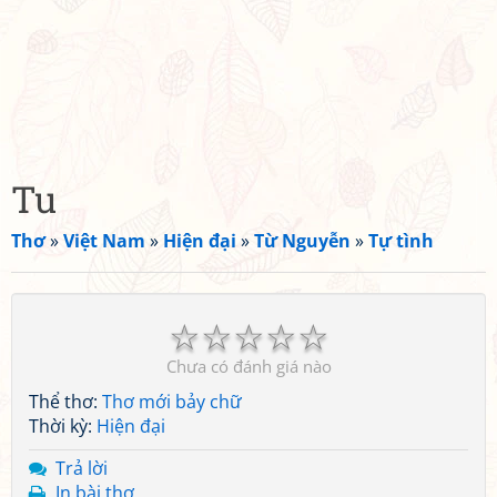
Tu
Thơ
»
Việt Nam
»
Hiện đại
»
Từ Nguyễn
»
Tự tình
☆
☆
☆
☆
☆
Chưa có đánh giá nào
Thể thơ:
Thơ mới bảy chữ
Thời kỳ:
Hiện đại
Trả lời
In bài thơ