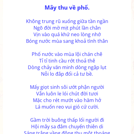
Mây thu về phố.
Không trung rũ xuống giữa tần ngần
Ngõ đời mờ mịt phút lần chân
Vịn vào quá khứ neo lòng nhớ
Bóng nước mùa sang khoả tình thân
Phố nước vào mùa lội chán chê
Tỉ tỉ tinh cầu rớt thoả thê
Dòng chảy văn minh dòng ngập lụt
Nỗi lo đắp đổi cả tư bề.
Mấy giọt sinh sôi ướt phận người
Vẫn luôn le lói chút đời tươi
Mặc cho rét mướt vào hăm hở
Lá muốn reo vui gió cứ cười.
Gầm trời buông thấp lối người đi
Hội mây sa đắm chuyến thiên di
Sáng trắng vầng đông thu một thoáng