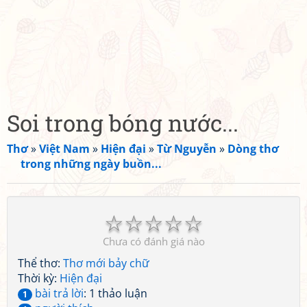
Soi trong bóng nước...
Thơ
»
Việt Nam
»
Hiện đại
»
Từ Nguyễn
»
Dòng thơ
trong những ngày buồn...
☆
☆
☆
☆
☆
Chưa có đánh giá nào
Thể thơ:
Thơ mới bảy chữ
Thời kỳ:
Hiện đại
bài trả lời
: 1 thảo luận
1