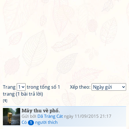
Trang
trong tổng số 1
Xếp theo:
trang (1 bài trả lời)
[
1
]
Mây thu về phố.
Gửi bởi
Dã Tràng Cát
ngày 11/09/2015 21:17
Có
người thích
1