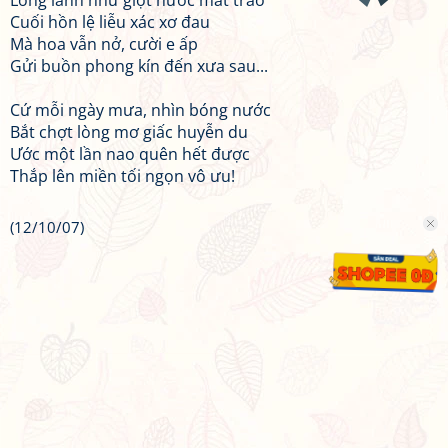
Long lanh như giọt nước mắt trào
Cuối hồn lệ liễu xác xơ đau
Mà hoa vẫn nở, cười e ấp
Gửi buồn phong kín đến xưa sau...
Cứ mỗi ngày mưa, nhìn bóng nước
Bắt chợt lòng mơ giấc huyễn du
Ước một lần nao quên hết được
Thắp lên miền tối ngọn vô ưu!
(12/10/07)