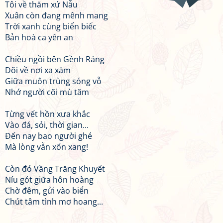
Tôi về thăm xứ Nẫu
Xuân còn đang mênh mang
Trời xanh cùng biển biếc
Bản hoà ca yên an
Chiều ngồi bên Gềnh Ráng
Dõi về nơi xa xăm
Giữa muôn trùng sóng vỗ
Nhớ người cõi mù tăm
Từng vết hồn xưa khắc
Vào đá, sỏi, thời gian...
Đến nay bao người ghé
Mà lòng vẫn xốn xang!
Còn đó Vầng Trăng Khuyết
Níu gót giữa hôn hoàng
Chờ đêm, gửi vào biển
Chút tâm tình mơ hoang...