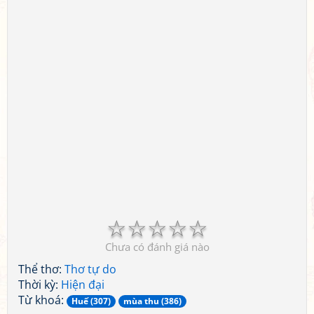
☆
☆
☆
☆
☆
Chưa có đánh giá nào
Thể thơ:
Thơ tự do
Thời kỳ:
Hiện đại
Từ khoá:
Huế (307)
mùa thu (386)