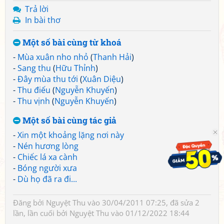
Trả lời
In bài thơ
Một số bài cùng từ khoá
-
Mùa xuân nho nhỏ
(
Thanh Hải
)
-
Sang thu
(
Hữu Thỉnh
)
-
Đây mùa thu tới
(
Xuân Diệu
)
-
Thu điếu
(
Nguyễn Khuyến
)
-
Thu vịnh
(
Nguyễn Khuyến
)
Một số bài cùng tác giả
-
Xin một khoảng lặng nơi này
-
Nén hương lòng
-
Chiếc lá xa cành
-
Bóng người xưa
-
Dù họ đã ra đi...
Đăng bởi
Nguyệt Thu
vào 30/04/2011 07:25, đã sửa 2
lần, lần cuối bởi
Nguyệt Thu
vào 01/12/2022 18:44