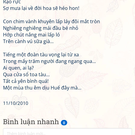
Rạo rực
Sợ mưa lại về đời hoa sẽ héo hon!
Con chim vành khuyên lấp láy đôi mắt tròn
Nghiêng nghiêng mái đầu bé nhỏ
Hớp chút nắng mai lấp ló
Trên cành vú sữa già...
Tiếng một đoàn tàu vọng lại từ xa
Trong mấy trăm người đang ngang qua...
Ai quen, ai lạ?
Qua cửa sổ toa tàu...
Tất cả yên bình quá!
Một mùa thu êm dịu Huế đây mà...
11/10/2010
Bình luận nhanh
0