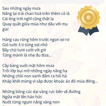
Sau những ngày mưa
Nắng lại trải chan hoà trên thềm cỏ lá
Cái ông trời nghĩ cũng thật lạ
Quay quắt giữa mùa như dâu với mụ
gia!
Hàng cau rừng hôm trước ngọn xơ rơ
Gió tước li ti từng sợi nhỏ
Bây chừ tươi cười với gió
Từng mành lá nhẹ đu đưa...
Cây bàng vuốt mặt hôm mưa
Trôi lớp bụi mờ những ngày nắng hạ
Những chồi non xanh đâm ra hối hả
Khấp khởi mừng vì sắp được khoác áo đỏ mùa đông...
Những bông cúc dại vàng rực bên vệ đường
Ngửa mặt lên háo hức
Nuốt từng ngụm nắng vàng non