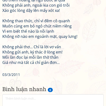
Gõ thềm hoang lại ngỡ bước ai qua
Không phải anh, ngoài kia con gió trỗi
Xáo góc lòng dậy lên mấy xót xa!
Không thao thức, chỉ vì đêm cô quạnh
Muốn cùng em bỏ ngỏ chút niềm riêng
Vì em biết thế nào là nỗi lạnh
Không nỡ nào em ngoảnh mặt, quay lưng!
Không phải thơ... Chỉ là lời vơ vẩn
Không gửi anh, ký thác ở lòng em!
Mỗi lần đọc lại mỗi lần thờ thẫn
Giá như mà tất cả chỉ giản đơn...
03/3/2011
Bình luận nhanh
0