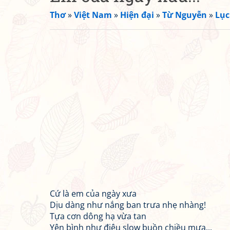
Thơ
»
Việt Nam
»
Hiện đại
»
Từ Nguyễn
»
Lục
Cứ là em của ngày xưa
Dịu dàng như nắng ban trưa nhẹ nhàng!
Tựa cơn dông hạ vừa tan
Yên bình như điệu slow buồn chiều mưa...