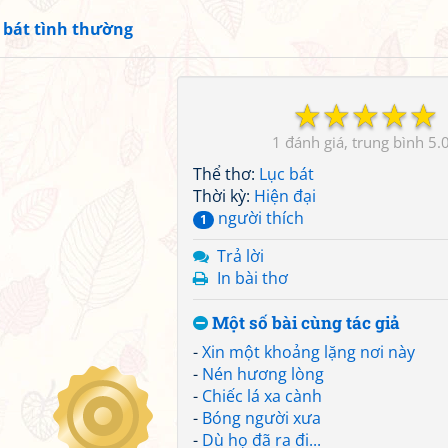
 bát tình thường
☆
☆
☆
☆
☆
1
5.
Thể thơ:
Lục bát
Thời kỳ:
Hiện đại
người thích
1
Trả lời
In bài thơ
Một số bài cùng tác giả
-
Xin một khoảng lặng nơi này
-
Nén hương lòng
-
Chiếc lá xa cành
-
Bóng người xưa
-
Dù họ đã ra đi...