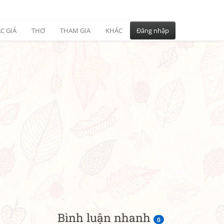
C GIẢ
THƠ
THAM GIA
KHÁC
Đăng nhập
Bình luận nhanh
0