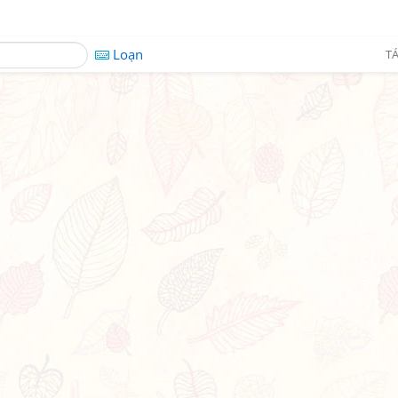
Loạn
TÁ