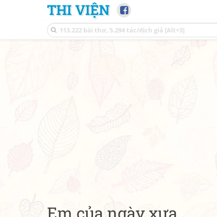
THI VIỆN
Em của ngày xưa...