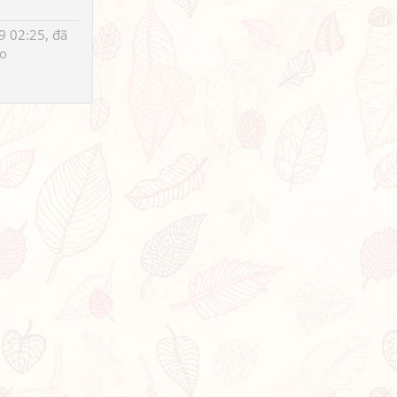
 02:25, đã
o