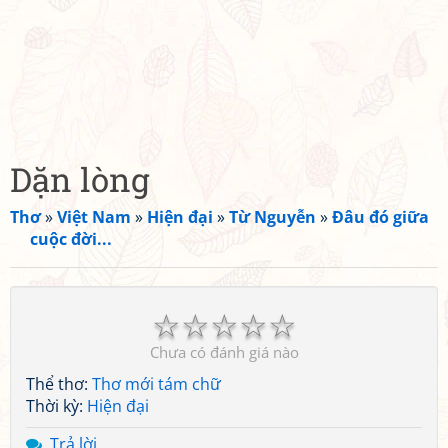
Dặn lòng
Thơ
»
Việt Nam
»
Hiện đại
»
Từ Nguyễn
»
Đâu đó giữa
cuộc đời...
☆
☆
☆
☆
☆
Chưa có đánh giá nào
Thể thơ:
Thơ mới tám chữ
Thời kỳ:
Hiện đại
Trả lời