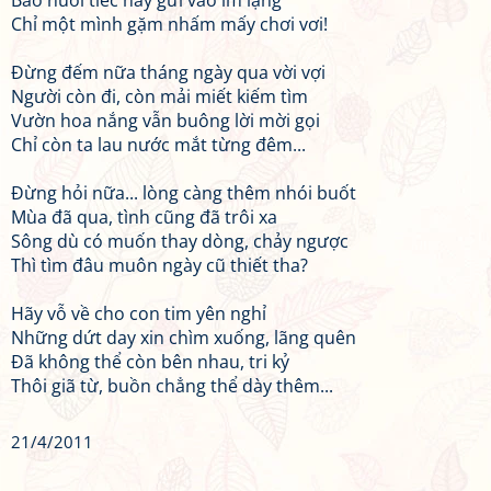
Bao nuối tiếc hãy gửi vào im lặng
Chỉ một mình gặm nhấm mấy chơi vơi!
Đừng đếm nữa tháng ngày qua vời vợi
Người còn đi, còn mải miết kiếm tìm
Vườn hoa nắng vẫn buông lời mời gọi
Chỉ còn ta lau nước mắt từng đêm...
Đừng hỏi nữa... lòng càng thêm nhói buốt
Mùa đã qua, tình cũng đã trôi xa
Sông dù có muốn thay dòng, chảy ngược
Thì tìm đâu muôn ngày cũ thiết tha?
Hãy vỗ về cho con tim yên nghỉ
Những dứt day xin chìm xuống, lãng quên
Đã không thể còn bên nhau, tri kỷ
Thôi giã từ, buồn chẳng thể dày thêm...
21/4/2011