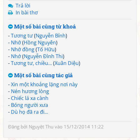
Trả lời
In bài thơ
Một số bài cùng từ khoá
-
Tương tư
(
Nguyễn Bính
)
-
Nhớ
(
Hồng Nguyên
)
-
Nhớ đồng
(
Tố Hữu
)
-
Nhớ
(
Nguyễn Đình Thi
)
-
Tương tư, chiều...
(
Xuân Diệu
)
Một số bài cùng tác giả
-
Xin một khoảng lặng nơi này
-
Nén hương lòng
-
Chiếc lá xa cành
-
Bóng người xưa
-
Dù họ đã ra đi...
Đăng bởi
Nguyệt Thu
vào 15/12/2014 11:22