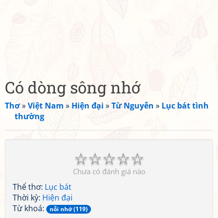
Có dòng sông nhớ
Thơ
»
Việt Nam
»
Hiện đại
»
Từ Nguyễn
»
Lục bát tình
thường
☆
☆
☆
☆
☆
Chưa có đánh giá nào
Thể thơ:
Lục bát
Thời kỳ:
Hiện đại
Từ khoá:
nỗi nhớ (119)