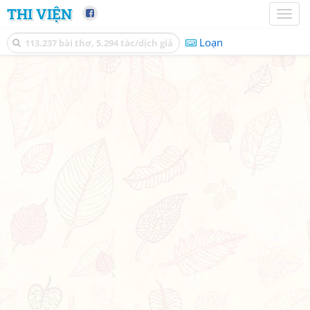
THI VIỆN
Toggl
naviga
Loạn