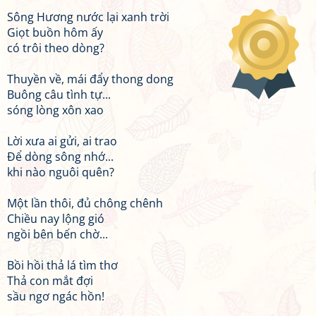
Sông Hương nước lại xanh trời
Giọt buồn hôm ấy
có trôi theo dòng?
Thuyền về, mái đẩy thong dong
Buông câu tình tự...
sóng lòng xôn xao
Lời xưa ai gửi, ai trao
Để dòng sông nhớ...
khi nào nguôi quên?
Một lần thôi, đủ chông chênh
Chiều nay lộng gió
ngồi bên bến chờ...
Bồi hồi thả lá tìm thơ
Thả con mắt đợi
sầu ngơ ngác hồn!