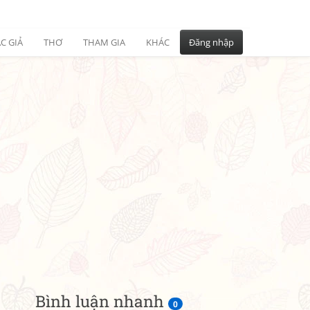
C GIẢ
THƠ
THAM GIA
KHÁC
Đăng nhập
Bình luận nhanh
0