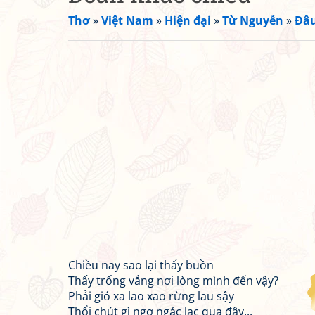
Thơ
»
Việt Nam
»
Hiện đại
»
Từ Nguyễn
»
Đâu
Chiều nay sao lại thấy buồn
Thấy trống vắng nơi lòng mình đến vậy?
Phải gió xa lao xao rừng lau sậy
Thổi chút gì ngơ ngác lạc qua đây...