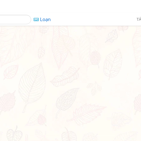
Loạn
TÁ