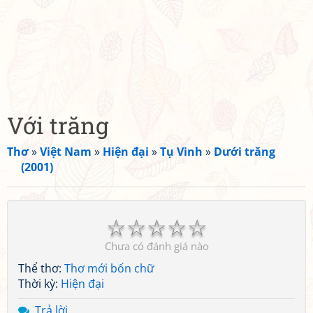
Với trăng
Thơ
»
Việt Nam
»
Hiện đại
»
Tụ Vinh
»
Dưới trăng
(2001)
☆
☆
☆
☆
☆
Chưa có đánh giá nào
Thể thơ:
Thơ mới bốn chữ
Thời kỳ:
Hiện đại
Trả lời