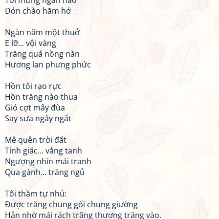
Tôi mừng ngần nao
Đón chào hăm hở
Ngàn năm một thuở
E lỡ... vội vàng
Trăng quá nồng nàn
Hương lan phưng phức
Hồn tôi rạo rực
Hồn trăng nào thua
Gió cợt mây đùa
Say sưa ngây ngất
Mê quên trời đất
Tỉnh giấc... vắng tanh
Ngượng nhìn mái tranh
Qua gành... trăng ngủ
Tôi thầm tự nhủ:
Được trăng chung gối chung giường
Hẳn nhờ mái rách trăng thương trăng vào.