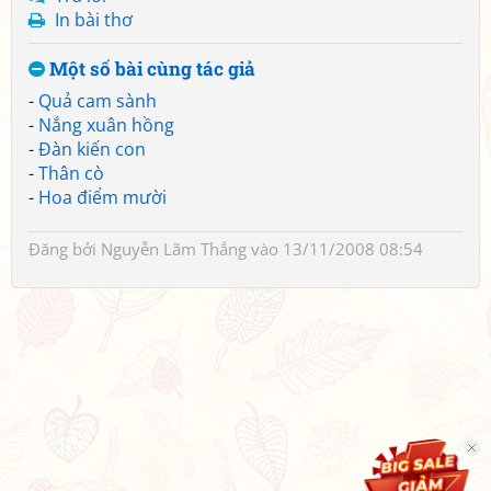
In bài thơ
Một số bài cùng tác giả
-
Quả cam sành
-
Nắng xuân hồng
-
Đàn kiến con
-
Thân cò
-
Hoa điểm mười
Đăng bởi
Nguyễn Lãm Thắng
vào 13/11/2008 08:54