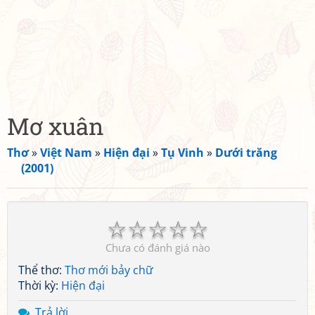
Mơ xuân
Thơ
»
Việt Nam
»
Hiện đại
»
Tụ Vinh
»
Dưới trăng
(2001)
☆
☆
☆
☆
☆
Chưa có đánh giá nào
Thể thơ:
Thơ mới bảy chữ
Thời kỳ:
Hiện đại
Trả lời