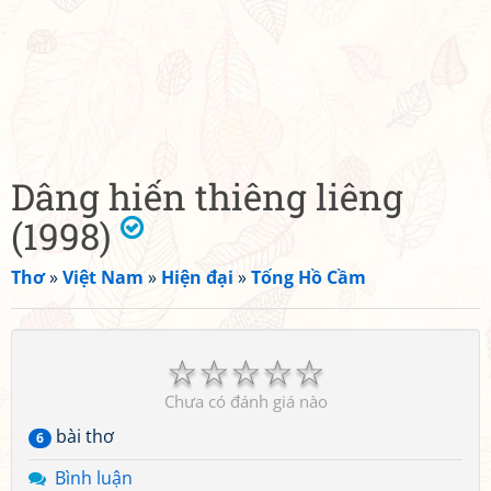
Dâng hiến thiêng liêng
(1998)
Thơ
»
Việt Nam
»
Hiện đại
»
Tống Hồ Cầm
☆
☆
☆
☆
☆
Chưa có đánh giá nào
bài thơ
6
Bình luận