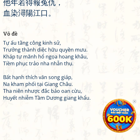
他
年
若
得
報
冤
仇
，
血
染
潯
陽
江
口
。
Vô đề
Tự ấu tằng công kinh sử,
Trưởng thành diệc hữu quyền mưu.
Kháp tự mãnh hổ ngọa hoang khâu,
Tiềm phục trảo nha nhẫn thụ.
Bất hạnh thích văn song giáp,
Na kham phối tại Giang Châu.
Tha niên nhược đắc báo oan cừu,
Huyết nhiễm Tầm Dương giang khẩu.