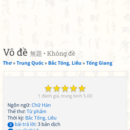
Vô đề
無題 • Không đề
Thơ
»
Trung Quốc
»
Bắc Tống, Liêu
»
Tống Giang
☆
☆
☆
☆
☆
1
5.00
Ngôn ngữ:
Chữ Hán
Thể thơ:
Từ phẩm
Thời kỳ:
Bắc Tống, Liêu
bài trả lời
: 3 bản dịch
3