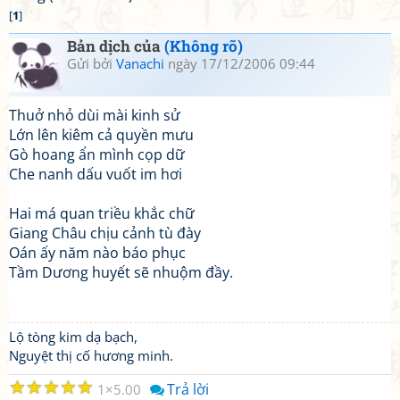
[
1
]
Bản dịch của
(Không rõ)
Gửi bởi
Vanachi
ngày 17/12/2006 09:44
Thuở nhỏ dùi mài kinh sử
Lớn lên kiêm cả quyền mưu
Gò hoang ẩn mình cọp dữ
Che nanh dấu vuốt im hơi
Hai má quan triều khắc chữ
Giang Châu chịu cảnh tù đày
Oán ấy năm nào báo phục
Tầm Dương huyết sẽ nhuộm đầy.
Lộ tòng kim dạ bạch,
Nguyệt thị cố hương minh.
☆
☆
☆
☆
☆
Trả lời
1
5.00