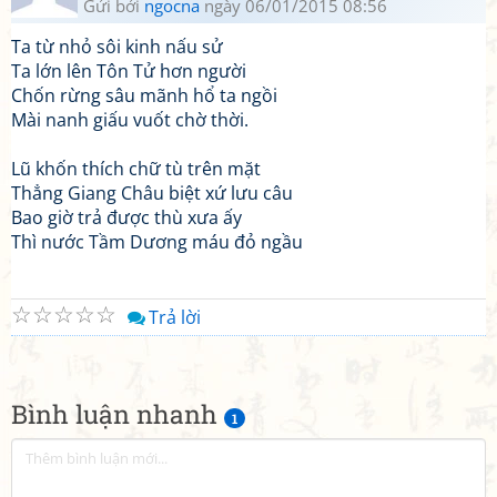
Gửi bởi
ngocna
ngày 06/01/2015 08:56
Ta từ nhỏ sôi kinh nấu sử
Ta lớn lên Tôn Tử hơn người
Chốn rừng sâu mãnh hổ ta ngồi
Mài nanh giấu vuốt chờ thời.
Lũ khốn thích chữ tù trên mặt
Thẳng Giang Châu biệt xứ lưu câu
Bao giờ trả được thù xưa ấy
Thì nước Tầm Dương máu đỏ ngầu
☆
☆
☆
☆
☆
Trả lời
Bình luận nhanh
1