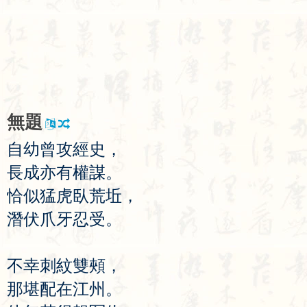
無
題
自
幼
曾
攻
經
史
，
長
成
亦
有
權
謀
。
恰
似
猛
虎
臥
荒
坵
，
潛
伏
爪
牙
忍
受
。
不
幸
刺
紋
雙
頰
，
那
堪
配
在
江
州
。