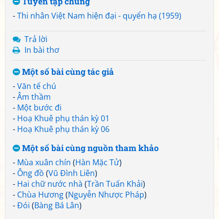
Tuyển tập chung
-
Thi nhân Việt Nam hiện đại - quyển hạ (1959)
Trả lời
In bài thơ
Một số bài cùng tác giả
-
Văn tế chú
-
Âm thầm
-
Một bước đi
-
Hoạ Khuê phụ thán kỳ 01
-
Hoạ Khuê phụ thán kỳ 06
Một số bài cùng nguồn tham khảo
-
Mùa xuân chín
(
Hàn Mặc Tử
)
-
Ông đồ
(
Vũ Đình Liên
)
-
Hai chữ nước nhà
(
Trần Tuấn Khải
)
-
Chùa Hương
(
Nguyễn Nhược Pháp
)
-
Đói
(
Bàng Bá Lân
)