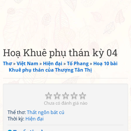
Hoạ Khuê phụ thán kỳ 04
Thơ
»
Việt Nam
»
Hiện đại
»
Tố Phang
»
Hoạ 10 bài
Khuê phụ thán của Thượng Tân Thị
☆
☆
☆
☆
☆
Chưa có đánh giá nào
Thể thơ:
Thất ngôn bát cú
Thời kỳ:
Hiện đại