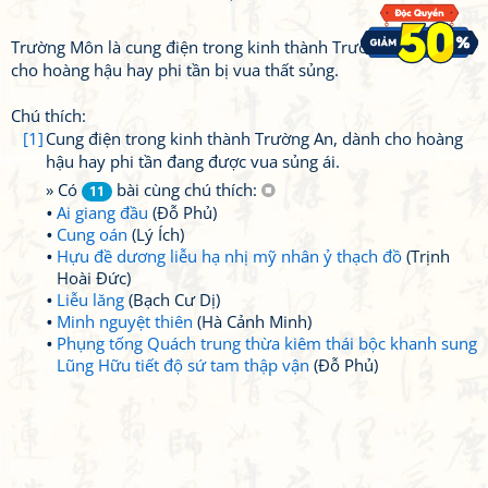
Trường Môn là cung điện trong kinh thành Trường An, dành
cho hoàng hậu hay phi tần bị vua thất sủng.
Chú thích:
[1]
Cung điện trong kinh thành Trường An, dành cho hoàng
hậu hay phi tần đang được vua sủng ái.
» Có
bài cùng chú thích:
11
Ai giang đầu
(Đỗ Phủ)
Cung oán
(Lý Ích)
Hựu đề dương liễu hạ nhị mỹ nhân ỷ thạch đồ
(Trịnh
Hoài Đức)
Liễu lăng
(Bạch Cư Dị)
Minh nguyệt thiên
(Hà Cảnh Minh)
Phụng tống Quách trung thừa kiêm thái bộc khanh sung
Lũng Hữu tiết độ sứ tam thập vận
(Đỗ Phủ)