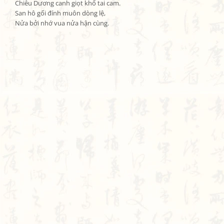
Chiêu Dương canh giọt khổ tai cam.

San hô gối đính muôn dòng lệ,

Nửa bởi nhớ vua nửa hận cùng.