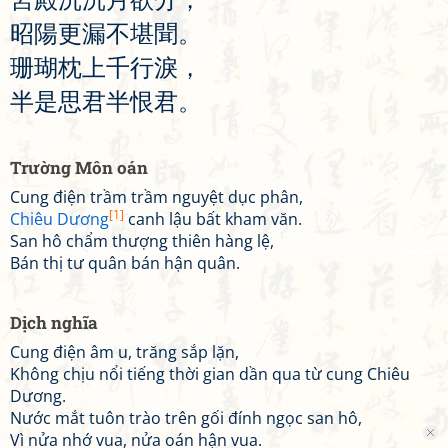
昭
陽
更
漏
不
堪
聞
。
珊
瑚
枕
上
千
行
淚
，
半
是
思
君
半
恨
君
。
Trường Môn oán
Cung điện trầm trầm nguyệt dục phân,
[1]
Chiêu Dương
canh lậu bất kham văn.
San hô chẩm thượng thiên hàng lệ,
Bán thị tư quân bán hận quân.
Dịch nghĩa
Cung điện âm u, trăng sắp lặn,
Không chịu nổi tiếng thời gian dần qua từ cung Chiêu
Dương.
Nước mắt tuôn trào trên gối đính ngọc san hô,
Vì nửa nhớ vua, nửa oán hận vua.