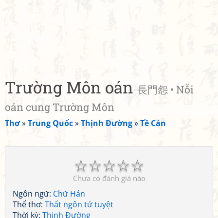
Trường Môn oán
長門怨 • Nỗi
oán cung Trường Môn
Thơ
»
Trung Quốc
»
Thịnh Đường
»
Tề Cán
☆
☆
☆
☆
☆
Chưa có đánh giá nào
Ngôn ngữ:
Chữ Hán
Thể thơ:
Thất ngôn tứ tuyệt
Thời kỳ:
Thịnh Đường