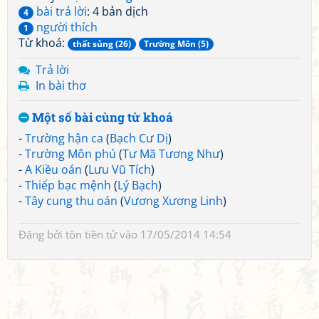
bài trả lời
: 4 bản dịch
4
người thích
1
Từ khoá:
thất sủng (26)
Trường Môn (5)
Trả lời
In bài thơ
Một số bài cùng từ khoá
-
Trường hận ca
(
Bạch Cư Dị
)
-
Trường Môn phú
(
Tư Mã Tương Như
)
-
A Kiều oán
(
Lưu Vũ Tích
)
-
Thiếp bạc mệnh
(
Lý Bạch
)
-
Tây cung thu oán
(
Vương Xương Linh
)
Đăng bởi
tôn tiền tử
vào 17/05/2014 14:54