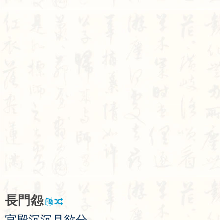
長
門
怨
宮
殿
沉
沉
月
欲
分
，