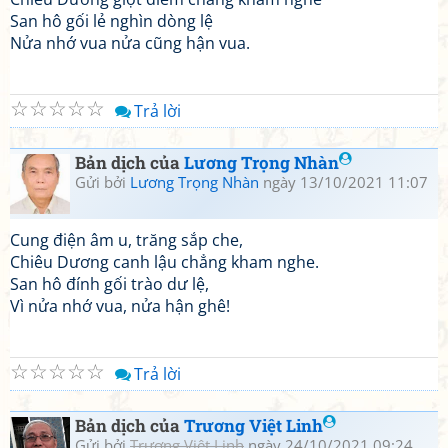
San hô gối lẻ nghìn dòng lệ
Nửa nhớ vua nửa cũng hận vua.
☆
☆
☆
☆
☆
Trả lời
Bản dịch của
Lương Trọng Nhàn
Gửi bởi
Lương Trọng Nhàn
ngày 13/10/2021 11:07
Cung điện âm u, trăng sắp che,
Chiêu Dương canh lậu chẳng kham nghe.
San hô đính gối trào dư lệ,
Vì nửa nhớ vua, nửa hận ghê!
☆
☆
☆
☆
☆
Trả lời
Bản dịch của
Trương Việt Linh
Gửi bởi
Trương Việt Linh
ngày 24/10/2021 09:24