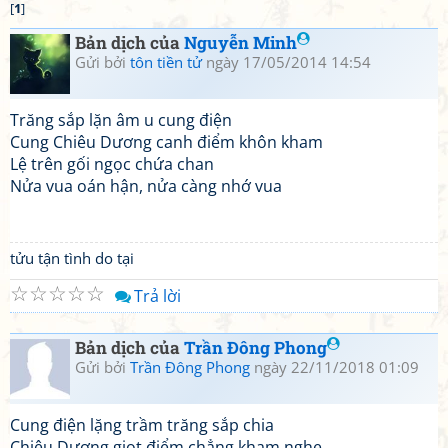
[
1
]
Bản dịch của
Nguyễn Minh
Gửi bởi
tôn tiền tử
ngày 17/05/2014 14:54
Trăng sắp lặn âm u cung điện
Cung Chiêu Dương canh điểm khôn kham
Lệ trên gối ngọc chứa chan
Nửa vua oán hận, nửa càng nhớ vua
tửu tận tình do tại
☆
☆
☆
☆
☆
Trả lời
Bản dịch của
Trần Đông Phong
Gửi bởi
Trần Đông Phong
ngày 22/11/2018 01:09
Cung điện lặng trầm trăng sắp chia
Chiêu Dương giọt điểm chẳng kham nghe