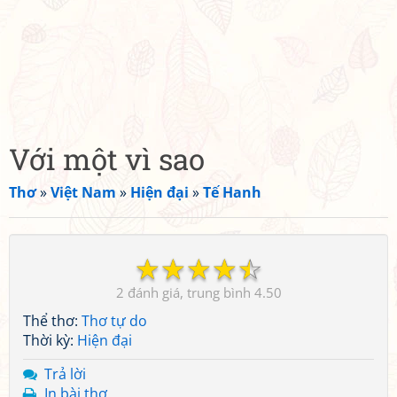
Với một vì sao
Thơ
»
Việt Nam
»
Hiện đại
»
Tế Hanh
☆
☆
☆
☆
☆
2
4.50
Thể thơ:
Thơ tự do
Thời kỳ:
Hiện đại
Trả lời
In bài thơ