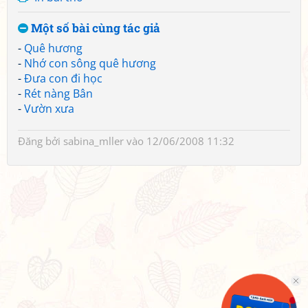
Một số bài cùng tác giả
-
Quê hương
-
Nhớ con sông quê hương
-
Đưa con đi học
-
Rét nàng Bân
-
Vườn xưa
Đăng bởi
sabina_mller
vào 12/06/2008 11:32