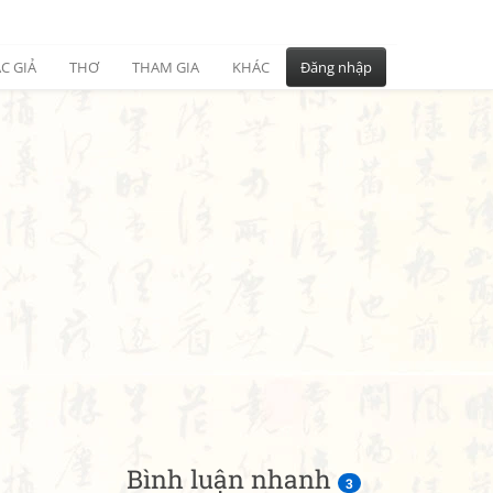
C GIẢ
THƠ
THAM GIA
KHÁC
Đăng nhập
Bình luận nhanh
3