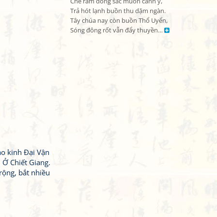
Che râm đồng sắc muôn cành ý,

Trả hót lạnh buồn thu dặm ngàn.

Tây chúa nay còn buồn Thổ Uyển,

Sóng đông rốt vẫn đẩy thuyền… 
o kinh Đại Vận
 Ở Chiết Giang.
rộng, bắt nhiều