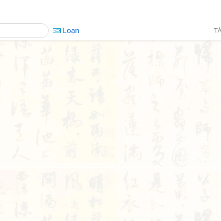
Loạn
TÁ