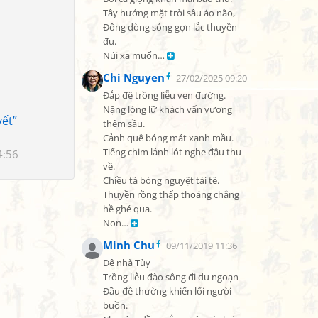
Tây hướng mặt trời sầu ảo não,

Đông dòng sóng gợn lắc thuyền 
đu.

Núi xa muốn… 
Chi Nguyen
27/02/2025 09:20
Đắp đê trồng liễu ven đường.

Nặng lòng lữ khách vấn vương 
ết”
thêm sầu.

Cảnh quê bóng mát xanh mầu.

Tiếng chim lảnh lót nghe đâu thu 
4:56
về.

Chiều tà bóng nguyệt tái tê.

Thuyền rồng thấp thoáng chẳng 
hề ghé qua.

Non… 
Minh Chu
09/11/2019 11:36
Đê nhà Tùy

Trồng liễu đào sông đi du ngoạn

Đầu đê thường khiến lối người 
buồn.
