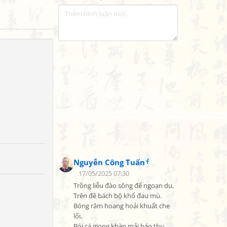
Nguyễn Công Tuấn
17/05/2025 07:30
Trồng liễu đào sông để ngoạn du,

Trên đê bách bộ khổ đau mù.

Bóng râm hoang hoải khuất che 
lối,

Bói cá giọng khàn mải báo thu.
