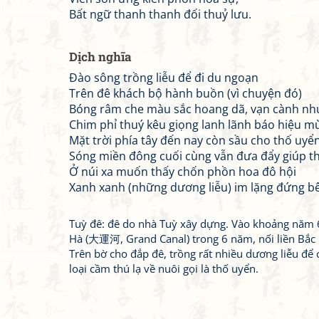
Bất ngữ thanh thanh đối thuỷ lưu.
Dịch nghĩa
Đào sông trồng liễu để đi du ngoạn
Trên đê khách bộ hành buồn (vì chuyện đó)
Bóng râm che màu sắc hoang dã, vạn cành nh
Chim phỉ thuý kêu giọng lanh lãnh báo hiệu 
Mặt trời phía tây đến nay còn sầu cho thố uyể
Sóng miền đông cuối cùng vẫn đưa đẩy giúp t
Ở núi xa muốn thấy chốn phồn hoa đô hội
Xanh xanh (những dương liễu) im lặng đứng b
Tuỳ đê: đê do nhà Tuỳ xây dựng. Vào khoảng năm
Hà (大運河, Grand Canal) trong 6 năm, nối liền Bắc 
Trên bờ cho đắp đê, trồng rất nhiều dương liễu để
loại cầm thú lạ về nuôi gọi là thố uyển.