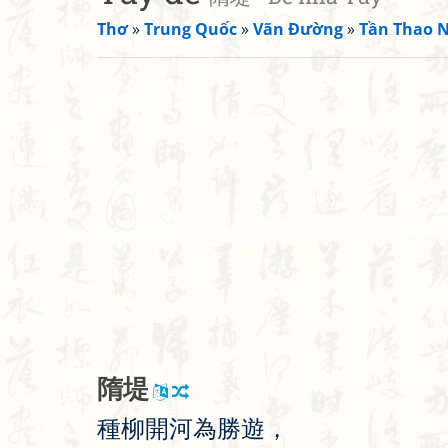
Thơ
»
Trung Quốc
»
Vãn Đường
»
Tần Thao 
隋
堤
種
柳
開
河
為
勝
遊
，