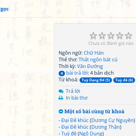
Ngọc
☆
☆
☆
☆
☆
Chưa có đánh giá nào
Ngôn ngữ:
Chữ Hán
Thể thơ:
Thất ngôn bát cú
Thời kỳ:
Vãn Đường
bài trả lời
: 4 bản dịch
4
Từ khoá:
Tuỳ Dạng Đế (5)
Tuỳ đê (6)
Trả lời
In bài thơ
Một số bài cùng từ khoá
-
Đại Đê khúc
(
Dương Cự Nguyên
)
-
Đại Đê khúc
(
Dương Thận
)
-
Tuỳ đê
(
Ngô Dung
)