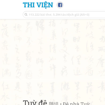
THI VIỆN
Tuỳ đê
隋堤 • Đê nhà Tuỳ