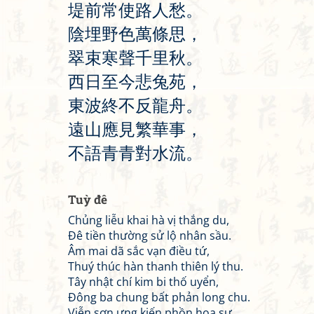
堤
前
常
使
路
人
愁
。
陰
埋
野
色
萬
條
思
，
翠
束
寒
聲
千
里
秋
。
西
日
至
今
悲
兔
苑
，
東
波
終
不
反
龍
舟
。
遠
山
應
見
繁
華
事
，
不
語
青
青
對
水
流
。
Tuỳ đê
Chủng liễu khai hà vị thắng du,
Đê tiền thường sử lộ nhân sầu.
Âm mai dã sắc vạn điều tứ,
Thuý thúc hàn thanh thiên lý thu.
Tây nhật chí kim bi thố uyển,
Đông ba chung bất phản long chu.
Viễn sơn ưng kiến phồn hoa sự,