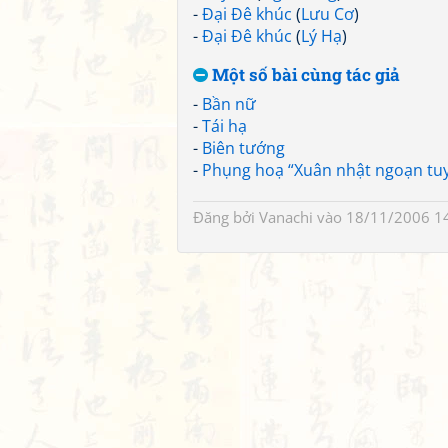
-
Đại Đê khúc
(
Lưu Cơ
)
-
Đại Đê khúc
(
Lý Hạ
)
Một số bài cùng tác giả
-
Bần nữ
-
Tái hạ
-
Biên tướng
-
Phụng hoạ “Xuân nhật ngoạn tuy
Đăng bởi
Vanachi
vào 18/11/2006 1