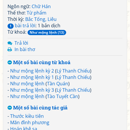
Ngôn ngữ:
Chữ Hán
Thể thơ:
Từ phẩm
Thời kỳ:
Bắc Tống, Liêu
bài trả lời
: 1 bản dịch
1
Từ khoá:
Như mộng lệnh (13)
Trả lời
In bài thơ
Một số bài cùng từ khoá
-
Như mộng lệnh kỳ 2
(
Lý Thanh Chiếu
)
-
Như mộng lệnh kỳ 1
(
Lý Thanh Chiếu
)
-
Như mộng lệnh
(
Tần Quán
)
-
Như mộng lệnh kỳ 3
(
Lý Thanh Chiếu
)
-
Như mộng lệnh
(
Tào Tuyết Cần
)
Một số bài cùng tác giả
-
Thước kiều tiên
-
Mãn đình phương
-
Hoán khê sa