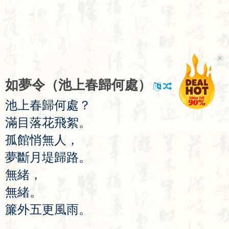
如
夢
令
（
池
上
春
歸
何
處
）
池
上
春
歸
何
處
？
滿
目
落
花
飛
絮
。
孤
館
悄
無
人
，
夢
斷
月
堤
歸
路
。
無
緒
，
無
緒
。
簾
外
五
更
風
雨
。