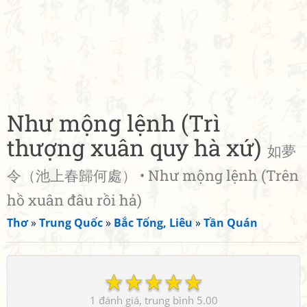
Như mộng lệnh (Trì
thượng xuân quy hà xứ)
如夢
令（池上春歸何處） • Như mộng lệnh (Trên
hồ xuân đâu rồi hả)
Thơ
»
Trung Quốc
»
Bắc Tống, Liêu
»
Tần Quán
☆
☆
☆
☆
☆
1
5.00