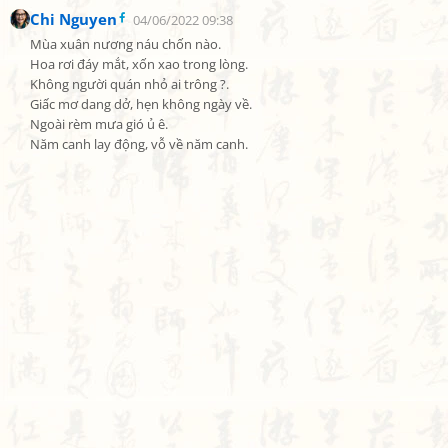
Chi Nguyen
04/06/2022 09:38
Mùa xuân nương náu chốn nào.

Hoa rơi đáy mắt, xốn xao trong lòng.

Không người quán nhỏ ai trông ?.

Giấc mơ dang dở, hẹn không ngày về.

Ngoài rèm mưa gió ủ ê.

Năm canh lay động, vỗ về năm canh.