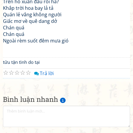
Trên hồ xuân đâu rồi hả?
Khắp trời hoa bay lả tả
Quán lẻ vắng không người
Giấc mơ về quê dang dở
Chán quá
Chán quá
Ngoài rèm suốt đêm mưa gió
tửu tận tình do tại
☆
☆
☆
☆
☆
Trả lời
Bình luận nhanh
1