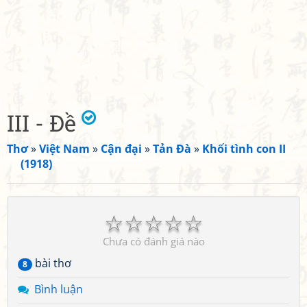
III - Đề
Thơ
»
Việt Nam
»
Cận đại
»
Tản Đà
»
Khối tình con II
(1918)
☆
☆
☆
☆
☆
Chưa có đánh giá nào
bài thơ
8
Bình luận