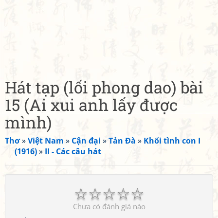
Hát tạp (lối phong dao) bài
15 (Ai xui anh lấy được
mình)
Thơ
»
Việt Nam
»
Cận đại
»
Tản Đà
»
Khối tình con I
(1916)
»
II - Các câu hát
☆
☆
☆
☆
☆
Chưa có đánh giá nào