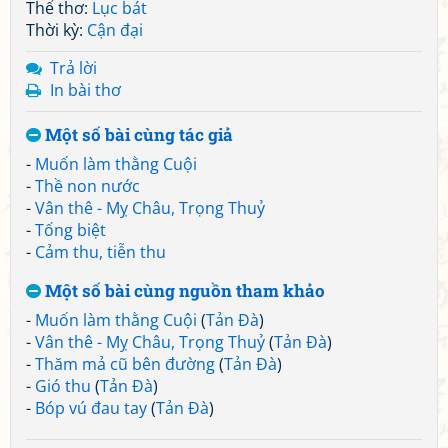
Thể thơ:
Lục bát
Thời kỳ:
Cận đại
Trả lời
In bài thơ
Một số bài cùng tác giả
-
Muốn làm thằng Cuội
-
Thề non nước
-
Vân thê - Mỵ Châu, Trọng Thuỷ
-
Tống biệt
-
Cảm thu, tiễn thu
Một số bài cùng nguồn tham khảo
-
Muốn làm thằng Cuội
(
Tản Đà
)
-
Vân thê - Mỵ Châu, Trọng Thuỷ
(
Tản Đà
)
-
Thăm mả cũ bên đường
(
Tản Đà
)
-
Gió thu
(
Tản Đà
)
-
Bóp vú đau tay
(
Tản Đà
)