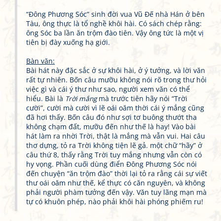
“Đông Phương Sóc” sinh đời vua Vũ Đế nhà Hán ở bên
Tàu, ông thực là tổ nghề khôi hài. Có sách chép rằng:
ông Sóc ba lần ăn trộm đào tiên. Vậy ông tức là một vị
tiên bị đày xuống hạ giới.
Bàn văn:
Bài hát này đặc sắc ở sự khôi hài, ở ý tưởng, và lời văn
rất tự nhiên. Bốn câu mưỡu không nói rõ trong thư hỏi
việc gì và cái ý thư như sao, người xem văn có thể
hiểu. Bài là
Trời mắng
mà trước tiên hãy nói “Trời
cười”, cười mà cười vì lẽ oái oăm thời cái ý mắng cũng
đã hơi thấy. Bốn câu đó như sợi tơ buông thướt tha
không chạm đất, mưỡu đến như thế là hay! Vào bài
hát làm ra nhời Trời, thật là mắng mà vẫn vui. Hai câu
thơ dựng, tỏ ra Trời không tiện lẽ gả. một chữ “hãy” ở
câu thứ 8, thấy rằng Trời tuy mắng nhưng vẫn còn có
hy vọng. Phần cuối dùng điển Đông Phương Sóc nói
đến chuyện “ăn trộm đào” thời lại tỏ ra rằng cái sự viết
thư oái oăm như thế, kể thực có căn nguyên, và không
phải người phàm tưởng đến vậy. Văn tuy lãng mạn mà
tự có khuôn phép, nào phải khôi hài phóng phiếm ru!