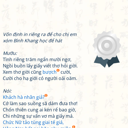
Vốn định in riêng ra để cho chị em
xóm Bình Khang học để hát
Mưỡu:
Tình riêng trăm ngẩn mười ngơ,
Ngồi buồn lấy giấy viết thơ hỏi giời.
Xem thơ giời cũng
bượch
cười,
Cười cho hạ giới có người oái oăm.
Nói:
Khách hà nhân giả?
Cớ làm sao suồng sã dám đưa thơ!
Chốn thiên cung ai kén rể bao giờ,
Chi những sự vẩn vơ mà giấy má.
Chức Nữ tảo tùng giai tế giá,