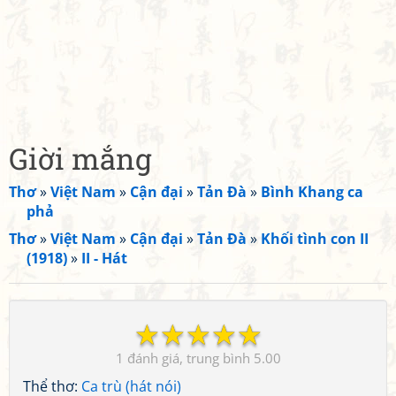
Giời mắng
Thơ
»
Việt Nam
»
Cận đại
»
Tản Đà
»
Bình Khang ca
phả
Thơ
»
Việt Nam
»
Cận đại
»
Tản Đà
»
Khối tình con II
(1918)
»
II - Hát
☆
☆
☆
☆
☆
1
5.00
Thể thơ:
Ca trù (hát nói)