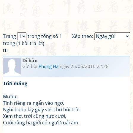
Trang
trong tổng số 1
Xếp theo:
trang (1 bài trả lời)
[
1
]
Dị bản
Gửi bởi
Phụng Hà
ngày 25/06/2010 22:28
Trời mắng
Mưỡu:
Tình riêng ra ngẩn vào ngơ,
Ngồi buồn lấy giấy viết thơ hỏi trời.
Xem thơ, trời cũng nực cười,
Cười rằng hạ giới có người oái ăm.