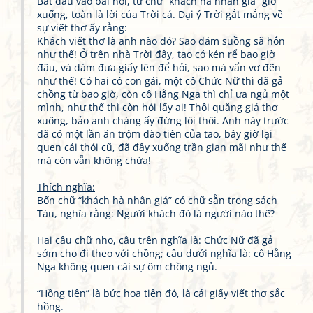
Bắt đầu vào bài nói, từ chữ “khách hà nhân giả” giở
xuống, toàn là lời của Trời cả. Đại ý Trời gắt mắng về
sự viết thơ ấy rằng:
Khách viết thơ là anh nào đó? Sao dám suồng sã hỗn
như thế! Ở trên nhà Trời đây, tao có kén rể bao giờ
đâu, và dám đưa giấy lên để hỏi, sao mà vẩn vơ đến
như thế! Có hai cô con gái, một cô Chức Nữ thì đã gả
chồng từ bao giờ, còn cô Hằng Nga thì chỉ ưa ngủ một
mình, như thế thì còn hỏi lấy ai! Thôi quăng giả thơ
xuống, bảo anh chàng ấy đừng lôi thôi. Anh này trước
đã có một lần ăn trộm đào tiên của tao, bây giờ lại
quen cái thói cũ, đã đầy xuống trần gian mãi như thế
mà còn vẫn không chừa!
Thích nghĩa:
Bốn chữ “khách hà nhân giả” có chữ sẵn trong sách
Tàu, nghĩa rằng: Người khách đó là người nào thế?
Hai câu chữ nho, câu trên nghĩa là: Chức Nữ đã gả
sớm cho đi theo với chồng; câu dưới nghĩa là: cô Hằng
Nga không quen cái sự ôm chồng ngủ.
“Hồng tiên” là bức hoa tiên đỏ, là cái giấy viết thơ sắc
hồng.