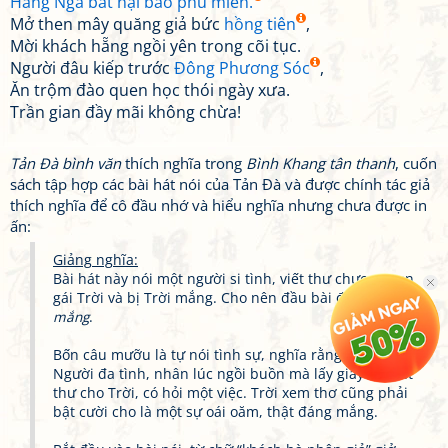
Hằng Nga bất nại bão phu miên.
Mở then mây quăng giả bức
hồng tiên
,
Mời khách hẵng ngồi yên trong cõi tục.
Người đâu kiếp trước
Đông Phương Sóc
,
Ăn trộm đào quen học thói ngày xưa.
Trần gian đầy mãi không chừa!
Tản Đà bình văn
thích nghĩa trong
Bình Khang tân thanh
, cuốn
sách tập hợp các bài hát nói của Tản Đà và được chính tác giả
thích nghĩa để cô đầu nhớ và hiểu nghĩa nhưng chưa được in
ấn:
Giảng nghĩa:
Bài hát này nói một người si tình, viết thư chực ve con
gái Trời và bị Trời mắng. Cho nên đầu bài đặt là
Trời
mắng
.
Bốn câu mưỡu là tự nói tình sự, nghĩa rằng:
Người đa tình, nhân lúc ngồi buồn mà lấy giấy để viết
thư cho Trời, có hỏi một việc. Trời xem thơ cũng phải
bật cười cho là một sự oái oăm, thật đáng mắng.