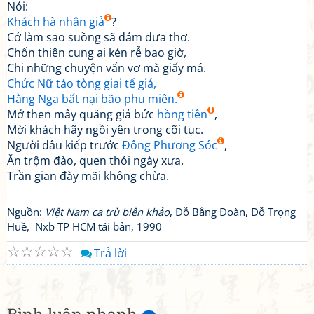
Nói:
Khách hà nhân giả
?
Cớ làm sao suồng sã dám đưa thơ.
Chốn thiên cung ai kén rễ bao giờ,
Chi những chuyện vẩn vơ mà giấy má.
Chức Nữ tảo tòng giai tế giá,
Hằng Nga bất nại bão phu miên.
Mở then mây quăng giả bức
hồng tiên
,
Mời khách hãy ngồi yên trong cõi tục.
Người đâu kiếp trước
Đông Phương Sóc
,
Ăn trộm đào, quen thói ngày xưa.
Trần gian đày mãi không chừa.
Nguồn:
Việt Nam ca trù biên khảo
, Đỗ Bằng Đoàn, Đỗ Trọng
Huề, Nxb TP HCM tái bản, 1990
☆
☆
☆
☆
☆
Trả lời