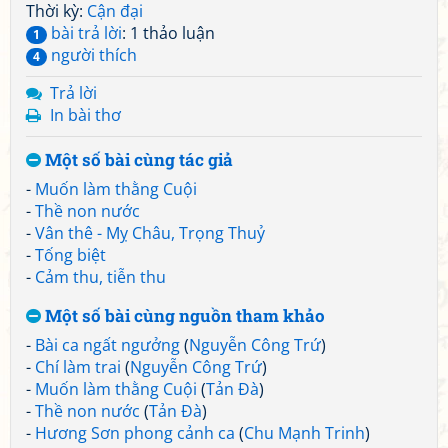
Thời kỳ:
Cận đại
bài trả lời
: 1 thảo luận
1
người thích
4
Trả lời
In bài thơ
Một số bài cùng tác giả
-
Muốn làm thằng Cuội
-
Thề non nước
-
Vân thê - Mỵ Châu, Trọng Thuỷ
-
Tống biệt
-
Cảm thu, tiễn thu
Một số bài cùng nguồn tham khảo
-
Bài ca ngất ngưởng
(
Nguyễn Công Trứ
)
-
Chí làm trai
(
Nguyễn Công Trứ
)
-
Muốn làm thằng Cuội
(
Tản Đà
)
-
Thề non nước
(
Tản Đà
)
-
Hương Sơn phong cảnh ca
(
Chu Mạnh Trinh
)