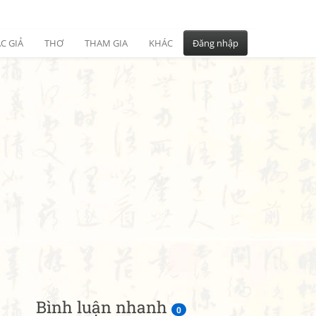
C GIẢ
THƠ
THAM GIA
KHÁC
Đăng nhập
Bình luận nhanh
0