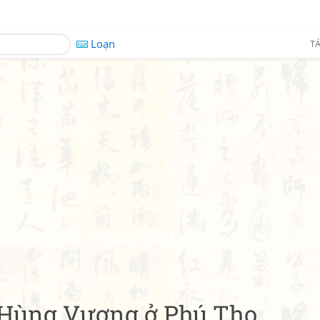
Loạn
TÁ
 Hùng Vương ở Phú Thọ