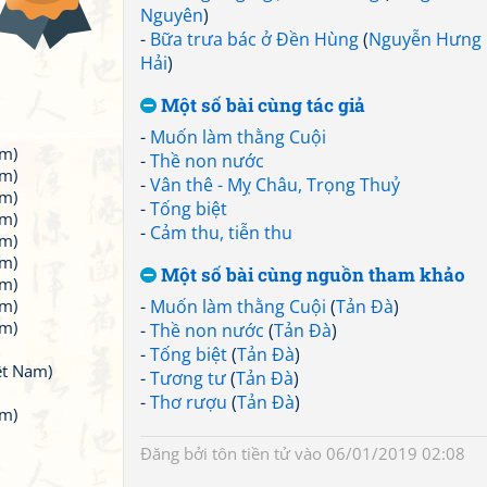
Nguyên
)
-
Bữa trưa bác ở Đền Hùng
(
Nguyễn Hưng
Hải
)
Một số bài cùng tác giả
-
Muốn làm thằng Cuội
am)
-
Thề non nước
am)
-
Vân thê - Mỵ Châu, Trọng Thuỷ
am)
-
Tống biệt
am)
-
Cảm thu, tiễn thu
am)
am)
Một số bài cùng nguồn tham khảo
am)
am)
-
Muốn làm thằng Cuội
(
Tản Đà
)
am)
-
Thề non nước
(
Tản Đà
)
-
Tống biệt
(
Tản Đà
)
ệt Nam)
-
Tương tư
(
Tản Đà
)
-
Thơ rượu
(
Tản Đà
)
am)
Đăng bởi
tôn tiền tử
vào 06/01/2019 02:08