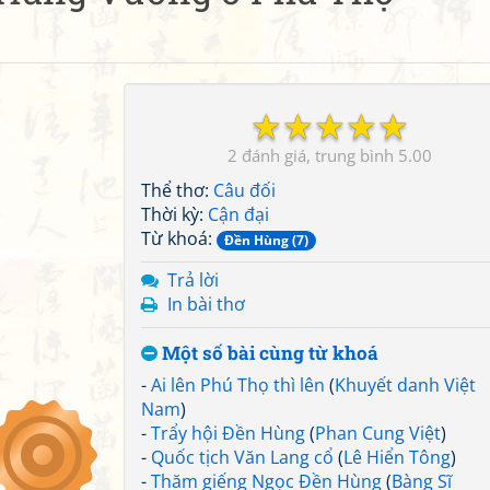
☆
☆
☆
☆
☆
2
5.00
Thể thơ:
Câu đối
Thời kỳ:
Cận đại
Từ khoá:
Đền Hùng (7)
Trả lời
In bài thơ
Một số bài cùng từ khoá
-
Ai lên Phú Thọ thì lên
(
Khuyết danh Việt
Nam
)
-
Trẩy hội Đền Hùng
(
Phan Cung Việt
)
-
Quốc tịch Văn Lang cổ
(
Lê Hiển Tông
)
-
Thăm giếng Ngọc Đền Hùng
(
Bàng Sĩ