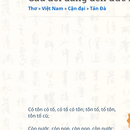
Thơ
»
Việt Nam
»
Cận đại
»
Tản Đà
Có tôn có tổ, có tổ có tôn; tôn tổ, tổ tôn,
tôn tổ cũ;
Còn nước, còn non, còn non, còn nước;