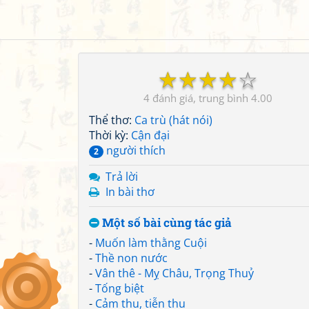
☆
☆
☆
☆
☆
4
4.00
Thể thơ:
Ca trù (hát nói)
Thời kỳ:
Cận đại
người thích
2
Trả lời
In bài thơ
Một số bài cùng tác giả
-
Muốn làm thằng Cuội
-
Thề non nước
-
Vân thê - Mỵ Châu, Trọng Thuỷ
-
Tống biệt
-
Cảm thu, tiễn thu