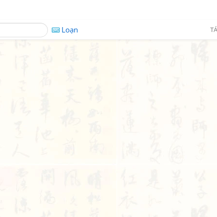
Loạn
TÁ