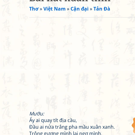
Thơ
»
Việt Nam
»
Cận đại
»
Tản Đà
Mưỡu:
Ấy ai quay tít địa cầu,
Đầu ai nửa trắng pha mầu xuân xanh.
Trông gương mình lại ngợ mình,