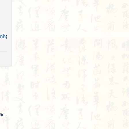
inh
)
ận,