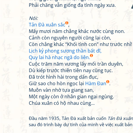
Phải chăng vẫn giống đa tình ngày xưa.
Nói:
Tản Đà xuân sắc
,
Mấy mươi năm chẳng khác nước cùng non.
Cảnh còn nguyên người cũng lại còn,
Còn chẳng khác “Khối tình con” như trước nhỉ!
Lịch kỷ phong sương thần bất dĩ,
Quy lai hà nhạc ngã do liên.
Cuộc trăm năm vương lấy mối trần duyên,
Dù kiếp trước thiên tiên nay cũng tục.
Đã trót hình hài trong dấn đục,
Giữ sao cho hòn ngọc lại
Hàm Đan
.
Muôn vàn nhờ tựa giang san,
Một ngày còn ở nhân gian ngại ngùng.
Chúa xuân có hộ nhau cùng...
Đầu năm 1935, Tản Đà xuất bản cuốn
Tản Đà xuân
sau đó trình bày dự tính của mình về việc xuất bả