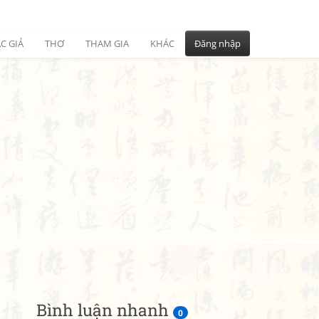
C GIẢ
THƠ
THAM GIA
KHÁC
Đăng nhập
Bình luận nhanh
0