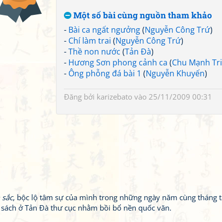
Một số bài cùng nguồn tham khảo
-
Bài ca ngất ngưởng
(
Nguyễn Công Trứ
)
-
Chí làm trai
(
Nguyễn Công Trứ
)
-
Thề non nước
(
Tản Đà
)
-
Hương Sơn phong cảnh ca
(
Chu Mạnh Tr
-
Ông phỗng đá bài 1
(
Nguyễn Khuyến
)
Đăng bởi
karizebato
vào 25/11/2009 00:31
 sắc
, bộc lộ tâm sự của mình trong những ngày năm cùng tháng t
n sách ở Tản Đà thư cục nhằm bồi bổ nền quốc văn.