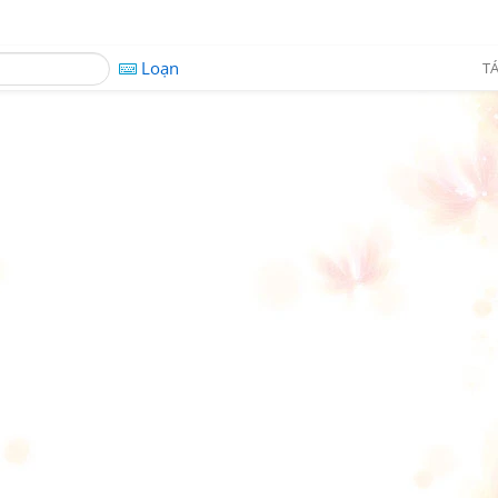
Loạn
TÁ