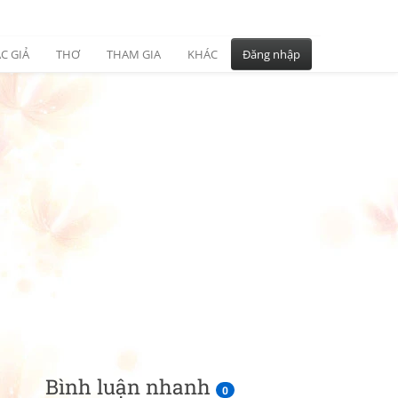
C GIẢ
THƠ
THAM GIA
KHÁC
Đăng nhập
Bình luận nhanh
0