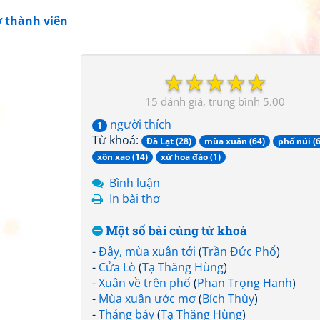
ơ thành viên
☆
☆
☆
☆
☆
15
5.00
người thích
1
Từ khoá:
Đà Lạt (28)
mùa xuân (64)
phố núi (6
xôn xao (14)
xứ hoa đào (1)
Bình luận
In bài thơ
Một số bài cùng từ khoá
-
Đây, mùa xuân tới
(
Trần Đức Phổ
)
-
Cửa Lò
(
Tạ Thăng Hùng
)
-
Xuân về trên phố
(
Phan Trọng Hanh
)
-
Mùa xuân ước mơ
(
Bích Thùy
)
-
Tháng bảy
(
Tạ Thăng Hùng
)