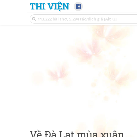
THI VIỆN
Về Đà Lạt mùa xuân