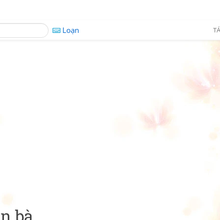
Loạn
TÁ
àn bà