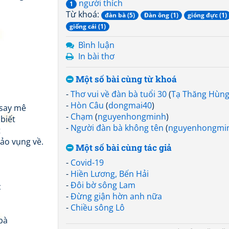
người thích
1
Từ khoá:
đàn bà (5)
Đàn ông (1)
gióng đực (1)
giống cái (1)
Bình luận
In bài thơ
Một số bài cùng từ khoá
-
Thơ vui về đàn bà tuổi 30
(
Tạ Thăng Hùn
-
Hòn Câu
(
dongmai40
)
 say mê
-
Chạm
(
nguyenhongminh
)
biết
-
Người đàn bà không tên
(
nguyenhongmi
t
ảo vụng về.
Một số bài cùng tác giả
-
Covid-19
-
Hiền Lương, Bến Hải
-
Đôi bờ sông Lam
c
-
Đừng giận hờn anh nữa
-
Chiều sông Lô
bà