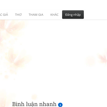
C GIẢ
THƠ
THAM GIA
KHÁC
Đăng nhập
Bình luận nhanh
1