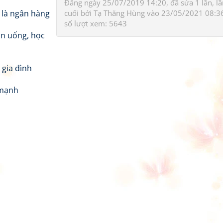
Đăng ngày 25/07/2019 14:20, đã sửa 1 lần, lầ
o là ngân hàng
cuối bởi
Tạ Thăng Hùng
vào 23/05/2021 08:3
số lượt xem: 5643
ăn uống, học
 gia đình
 mạnh