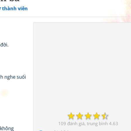
ơ thành viên
đời.
h nghe suối
☆
☆
☆
☆
☆
109
4.63
 không