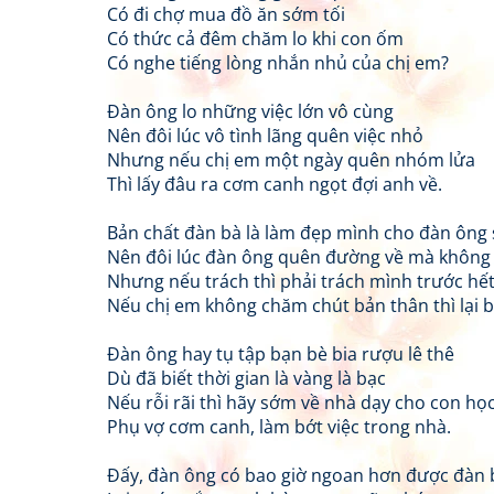
Có đi chợ mua đồ ăn sớm tối
Có thức cả đêm chăm lo khi con ốm
Có nghe tiếng lòng nhắn nhủ của chị em?
Đàn ông lo những việc lớn vô cùng
Nên đôi lúc vô tình lãng quên việc nhỏ
Nhưng nếu chị em một ngày quên nhóm lửa
Thì lấy đâu ra cơm canh ngọt đợi anh về.
Bản chất đàn bà là làm đẹp mình cho đàn ông
Nên đôi lúc đàn ông quên đường về mà không 
Nhưng nếu trách thì phải trách mình trước hế
Nếu chị em không chăm chút bản thân thì lại b
Đàn ông hay tụ tập bạn bè bia rượu lê thê
Dù đã biết thời gian là vàng là bạc
Nếu rỗi rãi thì hãy sớm về nhà dạy cho con họ
Phụ vợ cơm canh, làm bớt việc trong nhà.
Đấy, đàn ông có bao giờ ngoan hơn được đàn 