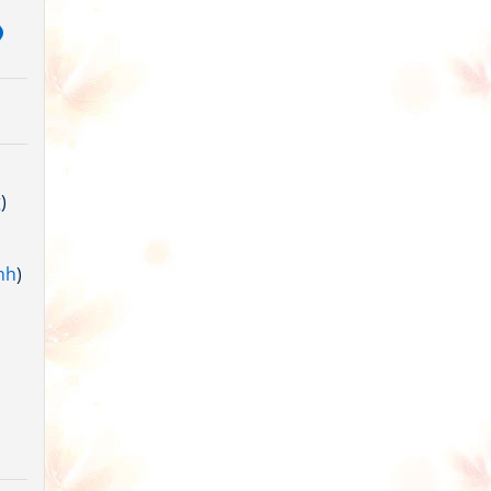
g
)
nh
)