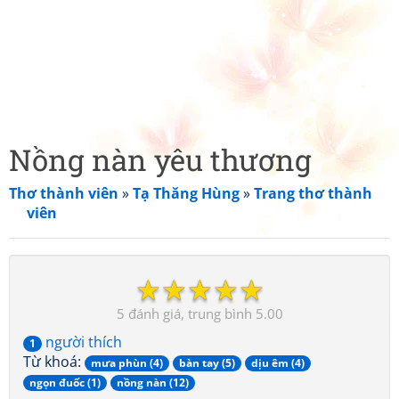
Nồng nàn yêu thương
Thơ thành viên
»
Tạ Thăng Hùng
»
Trang thơ thành
viên
☆
☆
☆
☆
☆
5
5.00
người thích
1
Từ khoá:
mưa phùn (4)
bàn tay (5)
dịu êm (4)
ngọn đuốc (1)
nồng nàn (12)