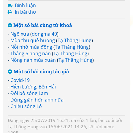
Bình luận
In bài thơ
Một số bài cùng từ khoá
-
Ngõ xưa
(
dongmai40
)
-
Mùa thu quê hương
(
Tạ Thăng Hùng
)
-
Nỗi nhớ mùa đông
(
Tạ Thăng Hùng
)
-
Tháng 5 nồng nàn
(
Tạ Thăng Hùng
)
-
Nồng nàn mùa xuân
(
Tạ Thăng Hùng
)
Một số bài cùng tác giả
-
Covid-19
-
Hiền Lương, Bến Hải
-
Đôi bờ sông Lam
-
Đừng giận hờn anh nữa
-
Chiều sông Lô
Đăng ngày 25/07/2019 16:21, đã sửa 1 lần, lần cuối bởi
Tạ Thăng Hùng
vào 15/06/2021 14:26, số lượt xem:
1205