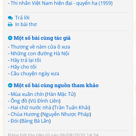
-
Thi nhân Việt Nam hiện đại - quyển hạ (1959)
Trả lời
In bài thơ
Một số bài cùng tác giả
-
Thương về năm cửa ô xưa
-
Những con đường Hà Nội
-
Hãy trả lại tôi
-
Hãy cho tôi
-
Câu chuyện ngày xưa
Một số bài cùng nguồn tham khảo
-
Mùa xuân chín
(
Hàn Mặc Tử
)
-
Ông đồ
(
Vũ Đình Liên
)
-
Hai chữ nước nhà
(
Trần Tuấn Khải
)
-
Chùa Hương
(
Nguyễn Nhược Pháp
)
-
Đói
(
Bàng Bá Lân
)
Đăng bởi
tôn tiền tử
vào 06/08/2020 14:34