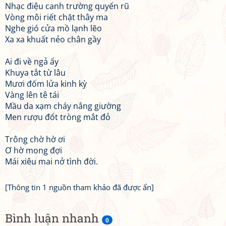
Nhạc điệu canh trường quyến rũ
Vòng môi riết chặt thây ma
Nghe gió cửa mồ lạnh lẽo
Xa xa khuất nẻo chân gầy
Ai đi về ngả ấy
Khuya tắt từ lâu
Mươi đốm lửa kinh kỳ
Vàng lên tê tái
Mầu da xạm cháy nắng giường
Men rượu đốt tròng mắt đỏ
Trông chờ hờ ơi
Ơ hờ mong đợi
Mái xiêu mai nở tình đời.
[Thông tin 1 nguồn tham khảo đã được ẩn]
Bình luận nhanh
0