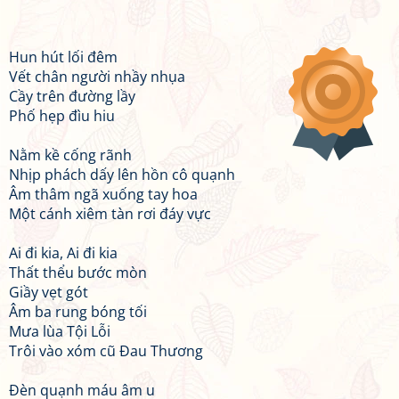
Hun hút lối đêm
Vết chân người nhầy nhụa
Cầy trên đường lầy
Phố hẹp đìu hiu
Nằm kề cống rãnh
Nhịp phách dấy lên hồn cô quạnh
Âm thâm ngã xuống tay hoa
Một cánh xiêm tàn rơi đáy vực
Ai đi kia, Ai đi kia
Thất thểu bước mòn
Giầy vẹt gót
Âm ba rung bóng tối
Mưa lùa Tội Lỗi
Trôi vào xóm cũ Đau Thương
Đèn quạnh máu âm u